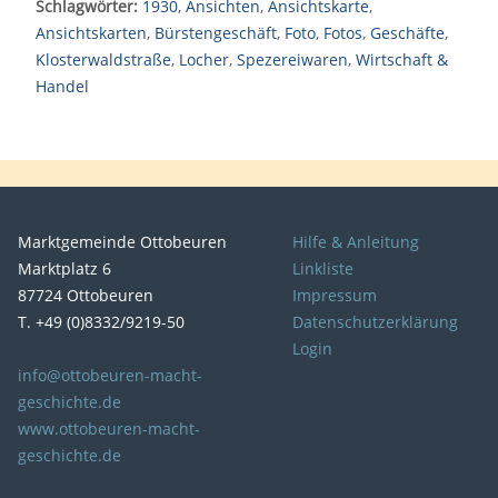
Schlagwörter:
1930
,
Ansichten
,
Ansichtskarte
,
Ansichtskarten
,
Bürstengeschäft
,
Foto
,
Fotos
,
Geschäfte
,
Klosterwaldstraße
,
Locher
,
Spezereiwaren
,
Wirtschaft &
Handel
Marktgemeinde Ottobeuren
Hilfe & Anleitung
Marktplatz 6
Linkliste
87724 Ottobeuren
Impressum
T. +49 (0)8332/9219-50
Datenschutzerklärung
Login
info@ottobeuren-macht-
geschichte.de
www.ottobeuren-macht-
geschichte.de