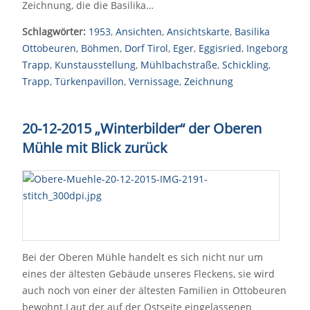
Zeichnung, die die Basilika…
Schlagwörter:
1953
,
Ansichten
,
Ansichtskarte
,
Basilika
Ottobeuren
,
Böhmen
,
Dorf Tirol
,
Eger
,
Eggisried
,
Ingeborg
Trapp
,
Kunstausstellung
,
Mühlbachstraße
,
Schickling
,
Trapp
,
Türkenpavillon
,
Vernissage
,
Zeichnung
20-12-2015 „Winterbilder“ der Oberen
Mühle mit Blick zurück
Bei der Oberen Mühle handelt es sich nicht nur um
eines der ältesten Gebäude unseres Fleckens, sie wird
auch noch von einer der ältesten Familien in Ottobeuren
bewohnt.Laut der auf der Ostseite eingelassenen