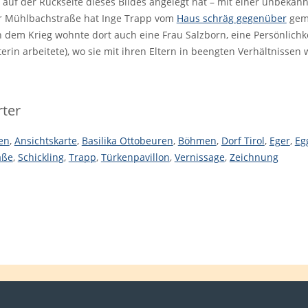
ie auf der Rückseite dieses Bildes angelegt hat – mit einer unbekann
r Mühlbachstraße hat Inge Trapp vom
Haus schräg gegenüber
gema
 dem Krieg wohnte dort auch eine Frau Salzborn, eine Persönlich
erin arbeitete), wo sie mit ihren Eltern in beengten Verhältnissen
ter
en
,
Ansichtskarte
,
Basilika Ottobeuren
,
Böhmen
,
Dorf Tirol
,
Eger
,
Eg
aße
,
Schickling
,
Trapp
,
Türkenpavillon
,
Vernissage
,
Zeichnung