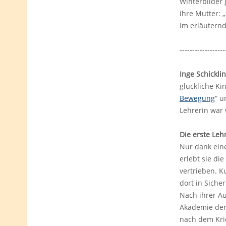
Winterbilder 
ihre Mutter: 
Im erläuternd
------------------
Inge Schickli
glückliche Ki
Bewegung
“ u
Lehrerin war
Die erste Lehr
Nur dank ein
erlebt sie di
vertrieben. K
dort in Sicher
Nach ihrer Au
Akademie der
nach dem Kri