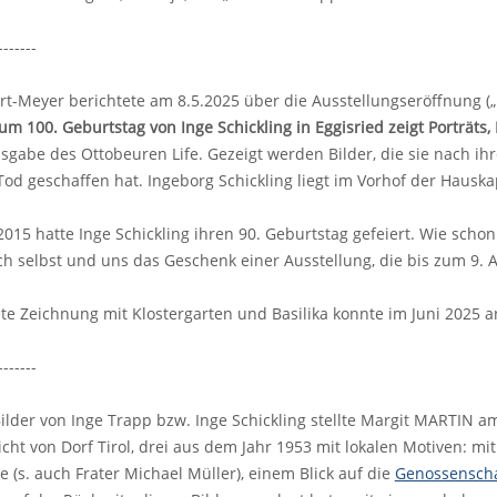
-------
ert-Meyer berichtete am 8.5.2025 über die Ausstellungseröffnung („
um 100. Geburtstag von Inge Schickling in Eggisried zeigt Porträt
usgabe des Ottobeuren Life. Gezeigt werden Bilder, die sie nach ih
Tod geschaffen hat. Ingeborg Schickling liegt im Vorhof der Hauska
015 hatte Inge Schickling ihren 90. Geburtstag gefeiert. Wie schon
ch selbst und uns das Geschenk einer Ausstellung, die bis zum 9. A
te Zeichnung mit Klostergarten und Basilika konnte im Juni 2025
-------
Bilder von Inge Trapp bzw. Inge Schickling stellte Margit MARTIN 
icht von Dorf Tirol, drei aus dem Jahr 1953 mit lokalen Motiven: mi
(s. auch Frater Michael Müller), einem Blick auf die
Genossenscha