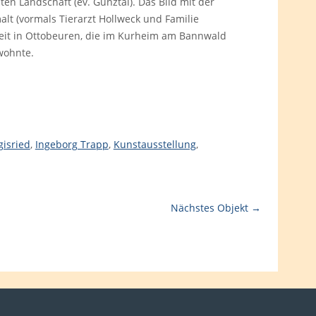
ten Landschaft (ev. Günztal). Das Bild mit der
lt (vormals Tierarzt Hollweck und Familie
keit in Ottobeuren, die im Kurheim am Bannwald
 wohnte.
gisried
,
Ingeborg Trapp
,
Kunstausstellung
,
Nächstes Objekt →