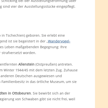
 Schickling bei der Ausstellungseröffnung über
g sind vier der Ausstellungsstücke eingepflegt.
 in Tschechien) geboren. Sie erlebt eine
end ist sie begeistert in der „
Wandervogel-
 Inges Leben maßgebenden Begegnung: Ihre
strafversetzt worden.
 entfernten
Allenstein
(Ostpreußen) antreten.
m Winter 1944/45 mit dem letzten Zug. Zuhause
mit anderen Deutschen ausgewiesen und
 Familienbesitz in das örtliche Museum, um sie
dten in Ottobeuren
. Sie bewirbt sich an der
erung von Schwaben gibt sie nicht frei, weil