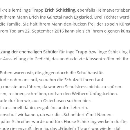
lkreis lernt Inge Trapp
Erich Schickling
, ebenfalls Heimatvertriebe
lgt ihrem Mann Erich ins Günztal nach Eggisried. Drei Töchter wer
die Familie. Sie hält ihrem Mann den Rücken frei, der so sein Küns
ihrem Tod am 22. September 2016 kann sie sich ihrem eigenen kün
tzung der ehemaligen Schüler
für Inge Trapp bzw. Inge Schickling
 Ausstellung ein Gedicht, das an das letzte Klassentreffen mit ihr 
 Buben waren wir, die gingen durch die Schulhaustür.
ude nahm uns auf, so nahm die Schulzeit ihren Lauf.
p musste uns führen, da war von Schulstress nichts zu spüren.
sen, rechnen, schreiben, und an den Weihern Unfug treiben.
ude durften wir, auch Osterhasen suchen hier.
el zu schnell dahin, es gab 'ne andre Lehrerin.
benschul' wir kamen, da war die „Schneiderin“ mit Namen.
später Schreiner wurde und fürs Hause Schickling werkeln durfte,
eude riesengroß, denn ja, das „Fräulein Trapp“ war wieder da!