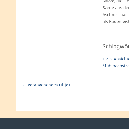
Skizze, die s
Szene aus de
Aschner, nach
als Bademeist
Schlagwör
1953
,
Ansicht
Mühlbachstr
← Vorangehendes Objekt