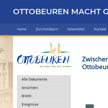
Z
u
OTTOBEUREN MACHT G
r
ü
c
Home
Durchstöbern
Newsletter
Kontakt
k
z
u
r
H
Zwischen
a
Ottobeu
u
p
t
Alle Dokumente
s
Ansichten
e
i
Briefe
t
Ereignisse
e