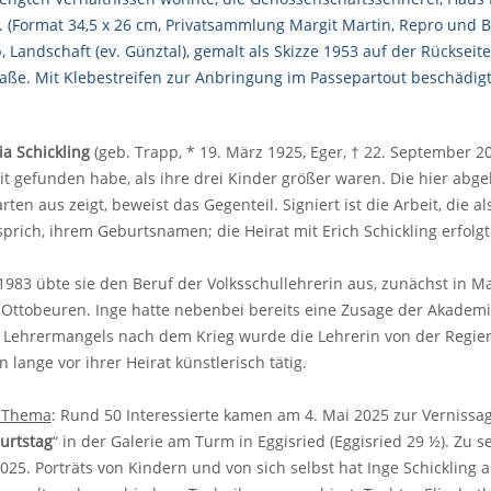
a Schickling
(geb. Trapp, * 19. März 1925, Eger, † 22. September 20
it gefunden habe, als ihre drei Kinder größer waren. Die hier abge
ten aus zeigt, beweist das Gegenteil. Signiert ist die Arbeit, die al
 sprich, ihrem Geburtsnamen; die Heirat mit Erich Schickling erfolgt
1983 übte sie den Beruf der Volksschullehrerin aus, zunächst in 
n Ottobeuren. Inge hatte nebenbei bereits eine Zusage der Akade
Lehrermangels nach dem Krieg wurde die Lehrerin von der Regieru
 lange vor ihrer Heirat künstlerisch tätig.
 Thema
: Rund 50 Interessierte kamen am 4. Mai 2025 zur Vernissag
urtstag
“ in der Galerie am Turm in Eggisried (Eggisried 29 ½). Zu 
2025. Porträts von Kindern und von sich selbst hat Inge Schickling