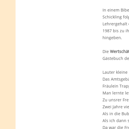
In einem Bibe
Schickling fo
Lehrergehalt 
1987 bis zu 
hingeben.
Die
Wertschä
Gästebuch der
Lauter kleine
Das Amtsgebä
Fräulein Trap
Man lernte le
Zu unsrer Fre
Zwei Jahre vi
Als in die Bu
Als ich dann 
Da war die Fr