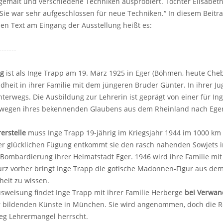
gemalt und verschiedene Techniken ausprobiert. Tochter Elisabeth
„Sie war sehr aufgeschlossen für neue Techniken.“ In diesem Beitra
en Text am Eingang der Ausstellung heißt es:
-------
ng
ist als Inge Trapp am 19. März 1925 in Eger (Böhmen, heute Cheb
ndheit in ihrer Familie mit dem jüngeren Bruder Günter. In ihrer Jug
nterwegs. Die Ausbildung zur Lehrerin ist geprägt von einer für
 wegen ihres bekennenden Glaubens aus dem Rheinland nach Eger 
erstelle
muss Inge Trapp 19-jährig im Kriegsjahr 1944 im 1000 km
er glücklichen Fügung entkommt sie den rasch nahenden Sowjets i
e Bombardierung ihrer Heimatstadt Eger. 1946 wird ihre Familie 
urz vorher bringt Inge Trapp die gotische Madonnen-Figur aus dem
heit zu wissen.
sweisung findet Inge Trapp mit ihrer Familie Herberge
bei Verwan
 bildenden Künste in München. Sie wird angenommen, doch die Regi
eg Lehrermangel herrscht.