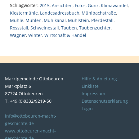
Schlagwörter:
2015
,
Ansichten
,
Fotos
,
Günz
,
Klimawandel
,
Klostermühle
,
Landesadressbuch
,
Mühlbachstraße
,
Mühle
,
Mühlen
,
Mühlkanal
,
Mühlstein
,
Pferdestall
,
Rossstall
,
Schweinestall
,
Tauben
,
Taubenzüchter
,
Wagner
,
Winter
,
Wirtschaft & Handel
Marktgemeinde Ottobeuren
Hilfe & Anleitung
Marktplatz 6
Linkliste
87724 Ottobeuren
Impressum
T. +49 (0)8332/9219-50
Datenschutzerklärung
Login
info@ottobeuren-macht-
geschichte.de
www.ottobeuren-macht-
geschichte.de