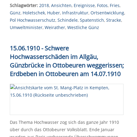
Schlagwörter:
2018
,
Ansichten
,
Ereignisse
,
Fotos
,
Fries
,
Günz
,
Holetschek
,
Huber
,
Infrastruktur
,
Ortsentwicklung
,
Pol Hochwasserschutz
,
Schindele
,
Spatenstich
,
Stracke
,
Umweltminister
,
Weirather
,
Westliche Günz
15.06.1910 - Schwere
Hochwasserschäden im Allgäu,
Günzbrücke in Ottobeuren weggerissen;
Erdbeben in Ottobeuren am 14.07.1910
Das Thema Hochwasser zog sich das ganze Jahr 1910
über durch das Ottobeurer Volksblatt. Ende Januar
wurden aus Paris verheerende Überschwemmungen