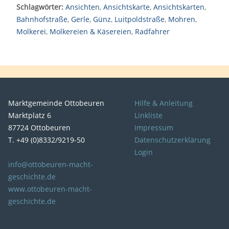
Schlagwörter:
Ansichten
,
Ansichtskarte
,
Ansichtskarten
,
Bahnhofstraße
,
Gerle
,
Günz
,
Luitpoldstraße
,
Mohren
,
Molkerei
,
Molkereien & Käsereien
,
Radfahrer
Marktgemeinde Ottobeuren
Hilfe & Anleitung
Marktplatz 6
Linkliste
87724 Ottobeuren
Impressum
T. +49 (0)8332/9219-50
Datenschutzerklärung
Login
info@ottobeuren-macht-
geschichte.de
www.ottobeuren-macht-
geschichte.de