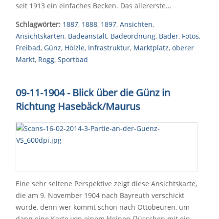
seit 1913 ein einfaches Becken. Das allererste…
Schlagwörter:
1887
,
1888
,
1897
,
Ansichten
,
Ansichtskarten
,
Badeanstalt
,
Badeordnung
,
Bader
,
Fotos
,
Freibad
,
Günz
,
Hölzle
,
Infrastruktur
,
Marktplatz
,
oberer
Markt
,
Rogg
,
Sportbad
09-11-1904 - Blick über die Günz in
Richtung Hasebäck/Maurus
Eine sehr seltene Perspektive zeigt diese Ansichtskarte,
die am 9. November 1904 nach Bayreuth verschickt
wurde, denn wer kommt schon nach Ottobeuren, um
dann eine Karte von einem kleinen Flüsschen mit ein