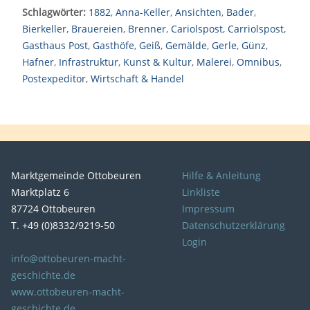
Schlagwörter:
1882
,
Anna-Keller
,
Ansichten
,
Bader
,
Bierkeller
,
Brauereien
,
Brenner
,
Cariolspost
,
Carriolspost
,
Gasthaus Post
,
Gasthöfe
,
Geiß
,
Gemälde
,
Gerle
,
Günz
,
Hafner
,
Infrastruktur
,
Kunst & Kultur
,
Malerei
,
Omnibus
,
Postexpeditor
,
Wirtschaft & Handel
Marktgemeinde Ottobeuren
Hilfe & Anleitung
Marktplatz 6
Linkliste
87724 Ottobeuren
Impressum
T. +49 (0)8332/9219-50
Datenschutzerklärung
Login
info@ottobeuren-macht-
geschichte.de
www.ottobeuren-macht-
geschichte.de