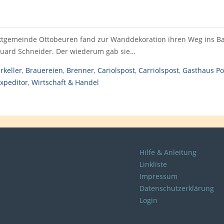
tgemeinde Ottobeuren fand zur Wanddekoration ihren Weg ins Bau
duard Schneider. Der wiederum gab sie…
rkeller
,
Brauereien
,
Brenner
,
Cariolspost
,
Carriolspost
,
Gasthaus Po
xpeditor
,
Wirtschaft & Handel
Hilfe & Anleitung
Linkliste
Impressum
Datenschutzerklärung
Login