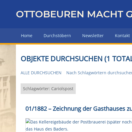
Z
u
OTTOBEUREN MACHT G
r
ü
c
Home
Durchstöbern
Newsletter
Kontakt
k
z
u
OBJEKTE DURCHSUCHEN (1 TOTAL
r
H
ALLE DURCHSUCHEN
Nach Schlagwörtern durchsuche
a
u
p
Schlagwörter: Cariolspost
t
s
01/1882 – Zeichnung der Gasthauses zu
e
i
t
e