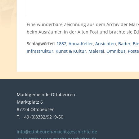
Eine wunderbare Zeichnung aus dem Archiv der Mark
beim Ausräumen in der Alten Post und brachte sie E
Schlagwörter:
1882
,
Anna-Keller
,
Ansichten
,
Bader
,
Bie
Infrastruktur
,
Kunst & Kultur
,
Malerei
,
Omnibus
,
Poste
Marktgemeinde Ottobeuren
Marktplatz 6
87724 Ottobeuren
T. +49 (0)8332/9219-50
info@ottobeuren-macht-geschichte.de