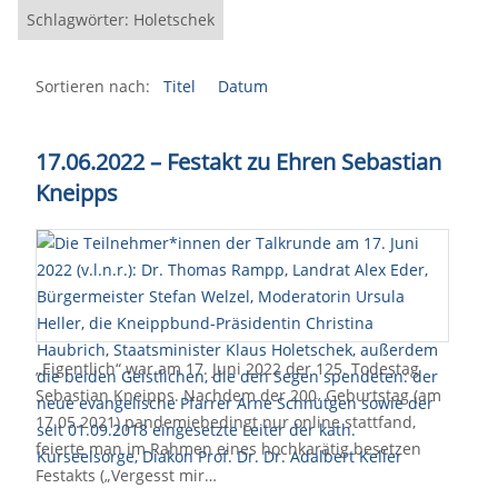
Schlagwörter: Holetschek
Sortieren nach:
Titel
Datum
17.06.2022 – Festakt zu Ehren Sebastian
Kneipps
„Eigentlich“ war am 17. Juni 2022 der 125. Todestag
Sebastian Kneipps. Nachdem der 200. Geburtstag (am
17.05.2021) pandemiebedingt nur online stattfand,
feierte man im Rahmen eines hochkarätig besetzen
Festakts („Vergesst mir…