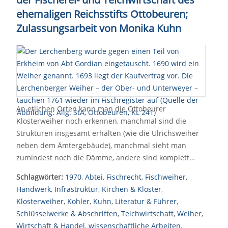
ehemaligen Reichsstifts Ottobeuren;
Zulassungsarbeit von Monika Kuhn
An etlichen Orten kann man die Ottobeurer
Klosterweiher noch erkennen, manchmal sind die
Strukturen insgesamt erhalten (wie die Ulrichsweiher
neben dem Ämtergebäude), manchmal sieht man
zumindest noch die Dämme, andere sind komplett…
Schlagwörter:
1970
,
Abtei
,
Fischrecht
,
Fischweiher
,
Handwerk
,
Infrastruktur
,
Kirchen & Kloster
,
Klosterweiher
,
Kohler
,
Kuhn
,
Literatur & Führer
,
Schlüsselwerke & Abschriften
,
Teichwirtschaft
,
Weiher
,
Wirtschaft & Handel
,
wissenschaftliche Arbeiten
,