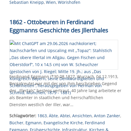
Sebastian Kneipp
,
Wien
,
Wörishofen
1862 - Ottobeuren in Ferdinand
Eggmanns Geschichte des Jllerthales
Ferdinand Eggmann (*30.08.1827, Wurzach, 04.12.1913,
Bergatreute) war mit der von ihm beschrieben Gegend
des „Illertals“ bestens vertraut. 40 Jahre lang arbeitete er
als Beamter in staatlichen und herrschaftlichen
Diensten westlich der Iller, war…
Schlagwörter:
1863
,
Äbte
,
Abtei
,
Ansichten
,
Anton Zanker
,
Bücher
,
Egmann
,
Evangelische Kirche
,
Ferdinand
Eggmann
,
Frühgeschichte
,
Infrastruktur
,
Kirchen &