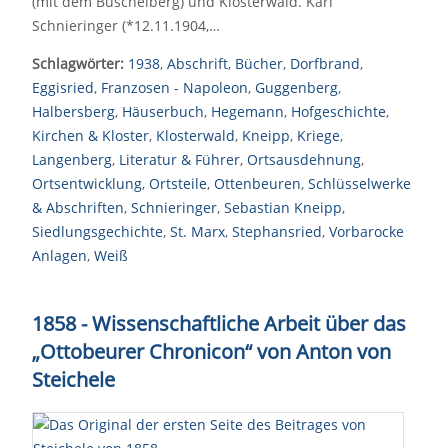
(mit dem Buschelberg) und Klosterwald. Karl
Schnieringer (*12.11.1904,…
Schlagwörter:
1938
,
Abschrift
,
Bücher
,
Dorfbrand
,
Eggisried
,
Franzosen - Napoleon
,
Guggenberg
,
Halbersberg
,
Häuserbuch
,
Hegemann
,
Hofgeschichte
,
Kirchen & Kloster
,
Klosterwald
,
Kneipp
,
Kriege
,
Langenberg
,
Literatur & Führer
,
Ortsausdehnung
,
Ortsentwicklung
,
Ortsteile
,
Ottenbeuren
,
Schlüsselwerke
& Abschriften
,
Schnieringer
,
Sebastian Kneipp
,
Siedlungsgechichte
,
St. Marx
,
Stephansried
,
Vorbarocke
Anlagen
,
Weiß
1858 - Wissenschaftliche Arbeit über das
„Ottobeurer Chronicon“ von Anton von
Steichele