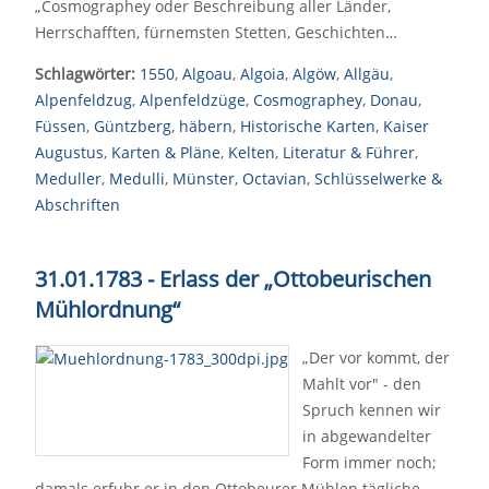
„Cosmographey oder Beschreibung aller Länder,
Herrschafften, fürnemsten Stetten, Geschichten…
Schlagwörter:
1550
,
Algoau
,
Algoia
,
Algöw
,
Allgäu
,
Alpenfeldzug
,
Alpenfeldzüge
,
Cosmographey
,
Donau
,
Füssen
,
Güntzberg
,
häbern
,
Historische Karten
,
Kaiser
Augustus
,
Karten & Pläne
,
Kelten
,
Literatur & Führer
,
Meduller
,
Medulli
,
Münster
,
Octavian
,
Schlüsselwerke &
Abschriften
31.01.1783 - Erlass
der „Ottobeurischen
Mühlordnung“
„Der vor kommt, der
Mahlt vor" - den
Spruch kennen wir
in abgewandelter
Form immer noch;
damals erfuhr er in den Ottobeurer Mühlen tägliche