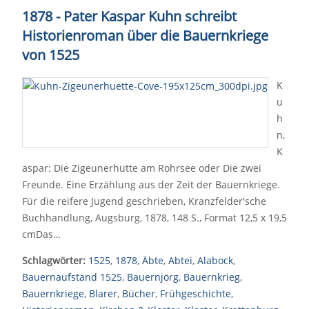
1878 - Pater Kaspar Kuhn schreibt
Historienroman über die Bauernkriege
von 1525
K
u
h
n,
K
aspar: Die Zigeunerhütte am Rohrsee oder Die zwei
Freunde. Eine Erzählung aus der Zeit der Bauernkriege.
Für die reifere Jugend geschrieben, Kranzfelder'sche
Buchhandlung, Augsburg, 1878, 148 S., Format 12,5 x 19,5
cmDas…
Schlagwörter:
1525
,
1878
,
Äbte
,
Abtei
,
Alabock
,
Bauernaufstand 1525
,
Bauernjörg
,
Bauernkrieg
,
Bauernkriege
,
Blarer
,
Bücher
,
Frühgeschichte
,