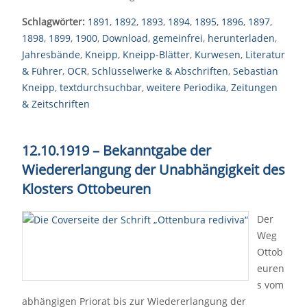
Schlagwörter:
1891
,
1892
,
1893
,
1894
,
1895
,
1896
,
1897
,
1898
,
1899
,
1900
,
Download
,
gemeinfrei
,
herunterladen
,
Jahresbände
,
Kneipp
,
Kneipp-Blätter
,
Kurwesen
,
Literatur
& Führer
,
OCR
,
Schlüsselwerke & Abschriften
,
Sebastian
Kneipp
,
textdurchsuchbar
,
weitere Periodika
,
Zeitungen
& Zeitschriften
12.10.1919 – Bekanntgabe der
Wiedererlangung der Unabhängigkeit des
Klosters Ottobeuren
Der
Weg
Ottob
euren
s vom
abhängigen Priorat bis zur Wiedererlangung der