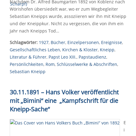
Nachdem Dr. Alfred Baumgarten 1892 von Koblenz nach
Wörishofen übersiedelt war, wo er zum Wegbegleiter
Sebastian Kneipps wurde, assoziieren wir ihn mit Kneipp
und der Kneippkur. Nicht zu vergessen, die von ihm ein
Jahr nach Kneipps Tod…
Schlagwörter:
1927
,
Bücher
,
Einzelpersonen
,
Ereignisse
,
Gesellschaftliches Leben
,
Kirchen & Kloster
,
Kneipp
,
Literatur & Führer
,
Papst Leo XIII.
,
Papstaudienz
,
Persönlichkeiten
,
Rom
,
Schlüsselwerke & Abschriften
,
Sebastian Kneipp
30.11.1891 – Hans Volker veröffentlicht
mit „Bimini“ eine „Kampfschrift für die
Kneipp-Sache“
E
i