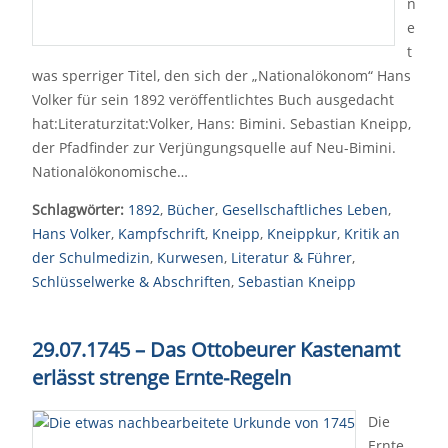
n
e
t
was sperriger Titel, den sich der „Nationalökonom“ Hans
Volker für sein 1892 veröffentlichtes Buch ausgedacht
hat:Literaturzitat:Volker, Hans: Bimini. Sebastian Kneipp,
der Pfadfinder zur Verjüngungsquelle auf Neu-Bimini.
Nationalökonomische…
Schlagwörter:
1892
,
Bücher
,
Gesellschaftliches Leben
,
Hans Volker
,
Kampfschrift
,
Kneipp
,
Kneippkur
,
Kritik an
der Schulmedizin
,
Kurwesen
,
Literatur & Führer
,
Schlüsselwerke & Abschriften
,
Sebastian Kneipp
29.07.1745 – Das Ottobeurer Kastenamt
erlässt strenge Ernte-Regeln
Die
Ernte