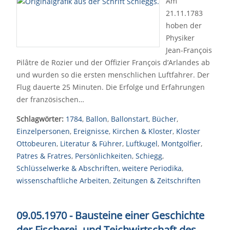
Am
21.11.1783
hoben der
Physiker
Jean-François
Pilâtre de Rozier und der Offizier François d’Arlandes ab
und wurden so die ersten menschlichen Luftfahrer. Der
Flug dauerte 25 Minuten. Die Erfolge und Erfahrungen
der französischen…
Schlagwörter:
1784
,
Ballon
,
Ballonstart
,
Bücher
,
Einzelpersonen
,
Ereignisse
,
Kirchen & Kloster
,
Kloster
Ottobeuren
,
Literatur & Führer
,
Luftkugel
,
Montgolfier
,
Patres & Fratres
,
Persönlichkeiten
,
Schiegg
,
Schlüsselwerke & Abschriften
,
weitere Periodika
,
wissenschaftliche Arbeiten
,
Zeitungen & Zeitschriften
09.05.1970 - Bausteine einer Geschichte
der Fischerei- und Teichwirtschaft des