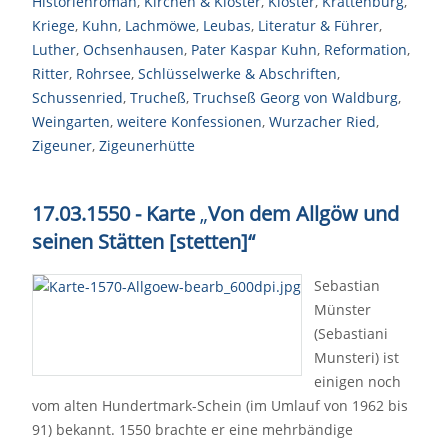
Historienroman
,
Kirchen & Kloster
,
Kloster
,
Krattenburg
,
Kriege
,
Kuhn
,
Lachmöwe
,
Leubas
,
Literatur & Führer
,
Luther
,
Ochsenhausen
,
Pater Kaspar Kuhn
,
Reformation
,
Ritter
,
Rohrsee
,
Schlüsselwerke & Abschriften
,
Schussenried
,
Trucheß
,
Truchseß Georg von Waldburg
,
Weingarten
,
weitere Konfessionen
,
Wurzacher Ried
,
Zigeuner
,
Zigeunerhütte
17.03.1550 - Karte
„
Von dem Allgöw und
seinen Stätten [stetten]“
Sebastian
Münster
(Sebastiani
Munsteri) ist
einigen noch
vom alten Hundertmark-Schein (im Umlauf von 1962 bis
91) bekannt. 1550 brachte er eine mehrbändige