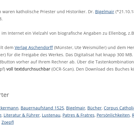
 waren katholische Priester und Historiker. Dr.
Bigelmair
(*21.10.1
3.
h im Internet ein Vielzahl von biografische Angaben zu Ellenbog, z.
ilt dem
Verlag Aschendorff
(Münster, Ute Weismüller) und dem He
ter) für die Freigabe des Werkes. Das Digitalisat hat knapp 300 M
button vorher auf Ihrem Rechner ab. Über die Tastenkombination "
pf)
voll textdurchsuchbar
(OCR-Scan). Den Download des Buches k
ter
ckermann
,
Bauernaufstand 1525
,
Bigelmair
,
Bücher
,
Corpus Cathol
e
,
Literatur & Führer
,
Lustenau
,
Patres & Fratres
,
Persönlichkeiten
,
R
,
Zoepfl