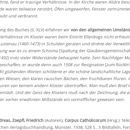
hrte, fand er traurige Verhältnisse. In der Kirche waren Altäre besc
e waren teilweise zerstört, Öfen umgeworfen, Fenster zertrümmert
aubt und verbrannt.
tung des Buches (S. XLV) erfahren wir
von den allgemeinen Umstän
erhältnisse im Kloster waren beim Eintritt Ellenbogs nicht erfre
ustenau (1460-1473) in Schulden geraten und drohte der Verweltl
zung war es zu einem Schisma
[Spaltung der Glaubensgemeinschaf
1492) trotz vieler Widerstände behauptet hatte. Sein Nachfolger 
geschaffen; er wurde denn auch 1508 zur Resignation
[zum Rücktri
t glühenden Worten schilderte er die schöne landschaftliche Lage
en Wiesen, den klaren rauschen Bächen, den fruchtbaren Fluren. An
euren von keinem andern Kloster übertroffen. Man muß den Brief 
 einlädt. Und der Geist des Klosters muß nach der Zeichnung, die 
 der vorher erwähnten Mißstände ein vortrefflicher gewesen sein.
reas, Zoepfl, Friedrich
(Autoren),
Corpus Catholicorum
(Hrsg.): Nik
hen Verlagsbuchhandlung, Münster, 1938, 528 S., 3 Bildtafeln, For