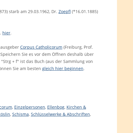
873) starb am 29.03.1962, Dr.
Zoepfl
(*16.01.1885)
B.
hier
.
rausgeber
Corpus Catholicorum
(Freiburg, Prof.
B. Speichern Sie es vor dem Öffnen deshalb über
Strg + f" ist das Buch (aus der Sammlung von
önnen Sie am besten
gleich hier beginnen
.
icorum
,
Einzelpersonen
,
Ellenbog
,
Kirchen &
öslin
,
Schisma
,
Schlüsselwerke & Abschriften
,