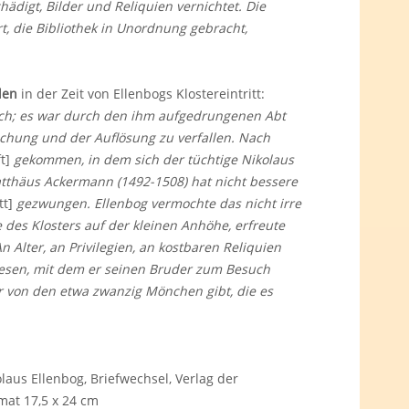
hädigt, Bilder und Reliquien vernichtet. Die
, die Bibliothek in Unordnung gebracht,
den
in der Zeit von Ellenbogs Klostereintritt:
ulich; es war durch den ihm aufgedrungenen Abt
ichung und der Auflösung zu verfallen. Nach
t]
gekommen, in dem sich der tüchtige Nikolaus
Matthäus Ackermann (1492-1508) hat nicht bessere
tt]
gezwungen. Ellenbog vermochte das nicht irre
 des Klosters auf der kleinen Anhöhe, erfreute
 Alter, an Privilegien, an kostbaren Reliquien
lesen, mit dem er seinen Bruder zum Besuch
er von den etwa zwanzig Mönchen gibt, die es
olaus Ellenbog, Briefwechsel, Verlag der
mat 17,5 x 24 cm