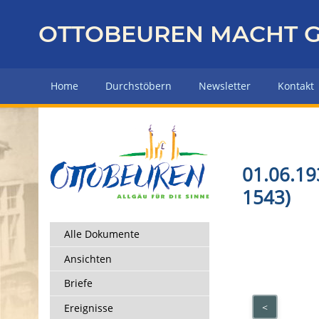
Z
u
OTTOBEUREN MACHT G
r
ü
c
Home
Durchstöbern
Newsletter
Kontakt
k
z
u
r
H
01.06.19
a
1543)
u
p
t
Alle Dokumente
s
Ansichten
e
i
Briefe
t
<
Ereignisse
e