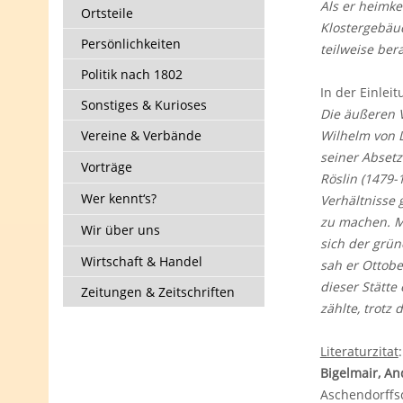
Als er heimke
Ortsteile
Klostergebäud
Persönlichkeiten
teilweise ber
Politik nach 1802
In der Einlei
Sonstiges & Kurioses
Die äußeren V
Vereine & Verbände
Wilhelm von L
seiner Abset
Vorträge
Röslin (1479-
Wer kennt‘s?
Verhältnisse 
zu machen. Mi
Wir über uns
sich der grün
Wirtschaft & Handel
sah er Ottob
dieser Stätte
Zeitungen & Zeitschriften
zählte, trotz
Literaturzitat
:
Bigelmair, And
Aschendorffsc