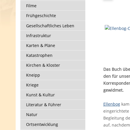
Filme
Frühgeschichte
Gesellschaftliches Leben
Infrastruktur
Karten & Pläne
Katastrophen
Kirchen & Kloster
Das Buch über
Kneipp
den für unser
Korresponden
Kriege
gewidmet.
Kunst & Kultur
Ellenbog
kam 
Literatur & Führer
eingerichtet
Natur
Begleitung de
Ortsentwicklung
auf, nachdem 