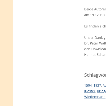
Beide Autoren
am 19.12.197
Es finden sic
Unser Dank g
Dr. Peter Wal
den Download
Helmut Schar
Schlagwör
1504
,
1937
,
A
Kloster
,
Krieg
Wiedemnann