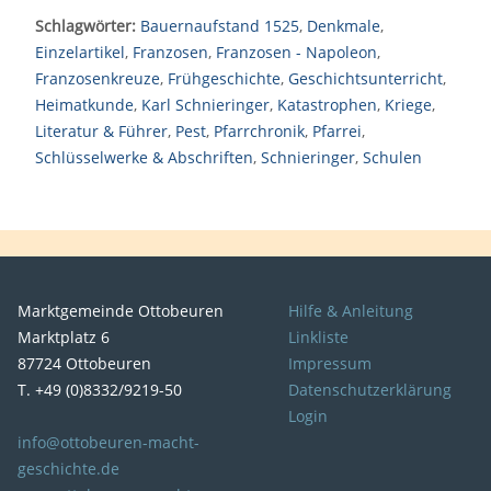
Schlagwörter:
Bauernaufstand 1525
,
Denkmale
,
Einzelartikel
,
Franzosen
,
Franzosen - Napoleon
,
Franzosenkreuze
,
Frühgeschichte
,
Geschichtsunterricht
,
Heimatkunde
,
Karl Schnieringer
,
Katastrophen
,
Kriege
,
Literatur & Führer
,
Pest
,
Pfarrchronik
,
Pfarrei
,
Schlüsselwerke & Abschriften
,
Schnieringer
,
Schulen
Marktgemeinde Ottobeuren
Hilfe & Anleitung
Marktplatz 6
Linkliste
87724 Ottobeuren
Impressum
T. +49 (0)8332/9219-50
Datenschutzerklärung
Login
info@ottobeuren-macht-
geschichte.de