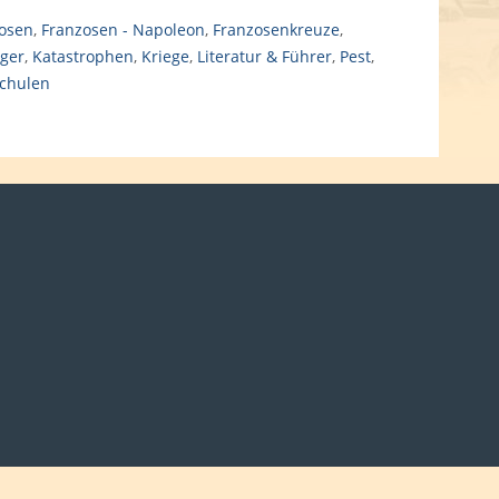
osen
,
Franzosen - Napoleon
,
Franzosenkreuze
,
nger
,
Katastrophen
,
Kriege
,
Literatur & Führer
,
Pest
,
chulen