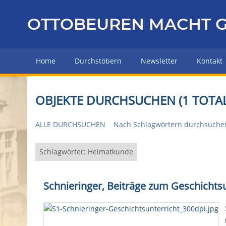
Z
u
OTTOBEUREN MACHT G
r
ü
c
Home
Durchstöbern
Newsletter
Kontakt
k
z
u
OBJEKTE DURCHSUCHEN (1 TOTAL
r
H
ALLE DURCHSUCHEN
Nach Schlagwörtern durchsuche
a
u
p
Schlagwörter: Heimatkunde
t
s
Schnieringer, Beiträge zum Geschichtsu
e
i
t
e