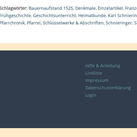
Schlagwörter:
Bauernaufstand 1525
,
Denkmale
,
Einzelartikel
,
Franz
Frühgeschichte
,
Geschichtsunterricht
,
Heimatkunde
,
Karl Schnieri
Pfarrchronik
,
Pfarrei
,
Schlüsselwerke & Abschriften
,
Schnieringer
,
S
Hilfe & Anleitung
Linkliste
Impressum
Datenschutzerklärung
Login