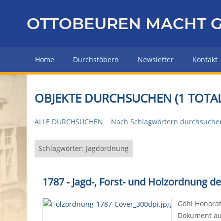
Z
u
OTTOBEUREN MACHT G
r
ü
c
Home
Durchstöbern
Newsletter
Kontakt
k
z
u
OBJEKTE DURCHSUCHEN (1 TOTAL
r
H
ALLE DURCHSUCHEN
Nach Schlagwörtern durchsuche
a
u
p
Schlagwörter: Jagdordnung
t
s
1787 - Jagd-, Forst- und Holzordnung d
e
i
Göhl Honorat
t
Dokument aus
e