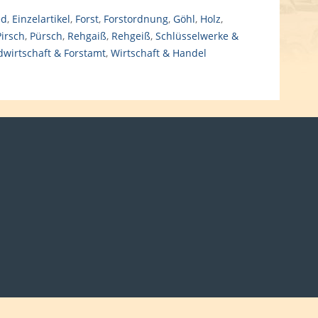
ed
,
Einzelartikel
,
Forst
,
Forstordnung
,
Göhl
,
Holz
,
Pirsch
,
Pürsch
,
Rehgaiß
,
Rehgeiß
,
Schlüsselwerke &
wirtschaft & Forstamt
,
Wirtschaft & Handel