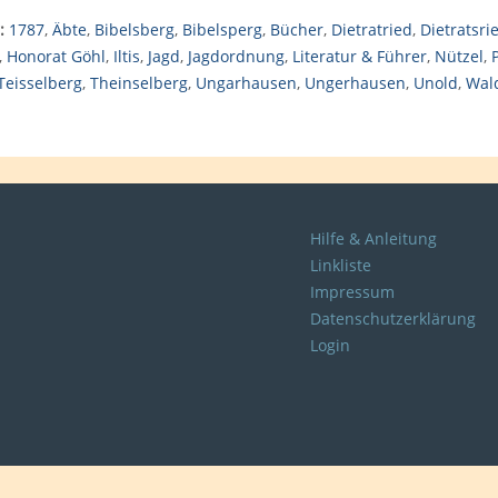
:
1787
,
Äbte
,
Bibelsberg
,
Bibelsperg
,
Bücher
,
Dietratried
,
Dietratsri
,
Honorat Göhl
,
Iltis
,
Jagd
,
Jagdordnung
,
Literatur & Führer
,
Nützel
,
Teisselberg
,
Theinselberg
,
Ungarhausen
,
Ungerhausen
,
Unold
,
Wald
Hilfe & Anleitung
Linkliste
Impressum
Datenschutzerklärung
Login