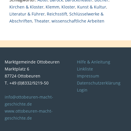
Kirchen & Kloster
,
Klemm
,
Kloster
,
Kunst & Kultur
,
Literatur & Führer
,
Reichsstift
,
Schlüsselwerke &
Abschriften
,
Theater
,
wissenschaftliche Arbeiten
Marktgemeinde Ottobeuren
Hilfe & Anleitung
Marktplatz 6
Linkliste
87724 Ottobeuren
Impressum
T. +49 (0)8332/9219-50
Datenschutzerklärung
Login
info@ottobeuren-macht-
geschichte.de
www.ottobeuren-macht-
geschichte.de