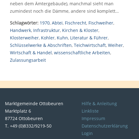
neben dem Ämtergebäude), manchmal sieht man
zumindest noch die Dämme, andere sind komplett…
Schlagwörter:
1970
,
Abtei
,
Fischrecht
,
Fischweiher
,
Handwerk
,
Infrastruktur
,
Kirchen & Kloster
,
Klosterweiher
,
Kohler
,
Kuhn
,
Literatur & Führer
,
Schlüsselwerke & Abschriften
,
Teichwirtschaft
,
Weiher
,
Wirtschaft & Handel
,
wissenschaftliche Arbeiten
,
Zulassungsarbeit
Marktgemeinde Ottobeuren
Hilfe & Anleitung
Marktplatz 6
Linkliste
87724 Ottobeuren
Impressum
T. +49 (0)8332/9219-50
Datenschutzerklärung
Login