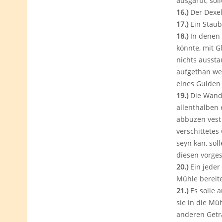
ausgärbt, sol
16.)
Der Dexel,
17.)
Ein Staubb
18.)
In denen 
könnte, mit 
nichts aussta
aufgethan wer
eines Gulden 
19.)
Die Wand 
allenthalben 
abbuzen vest
verschittete
seyn kan, sol
diesen vorges
20.)
Ein jeder
Mühle bereit
21.)
Es solle 
sie in die Mü
anderen Getra