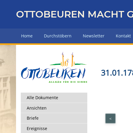
Z
u
OTTOBEUREN MACHT G
r
ü
c
Home
Durchstöbern
Newsletter
Kontakt
k
z
u
r
H
31.01.17
a
u
p
t
Alle Dokumente
s
Ansichten
e
i
Briefe
<
t
Ereignisse
e