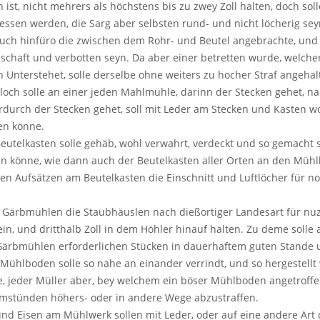
ist, nicht mehrers als höchstens bis zu zwey Zoll halten, doch so
ssen werden, die Sarg aber selbsten rund- und nicht löcherig seyn
auch hinfüro die zwischen dem Rohr- und Beutel angebrachte, und
schaft und verbotten seyn. Da aber einer betretten wurde, welche
Unterstehet, solle derselbe ohne weiters zu hocher Straf angeha
loch solle an einer jeden Mahlmühle, darinn der Stecken gehet, n
rdurch der Stecken gehet, soll mit Leder am Stecken und Kasten w
en könne.
Beutelkasten solle gehäb, wohl verwahrt, verdeckt und so gemacht
n könne, wie dann auch der Beutelkasten aller Orten an den Mühl
en Aufsätzen am Beutelkasten die Einschnitt und Luftlöcher für n
Gärbmühlen die Staubhäuslen nach dießortiger Landesart für nuzli
tein, und dritthalb Zoll in dem Höhler hinauf halten. Zu deme solle
Gärbmühlen erforderlichen Stücken in dauerhaftem guten Stande u
 Mühlboden solle so nahe an einander verrindt, und so hergestell
, jeder Müller aber, bey welchem ein böser Mühlboden angetroffen
mstünden höhers- oder in andere Wege abzustraffen.
nd Eisen am Mühlwerk sollen mit Leder, oder auf eine andere Art 