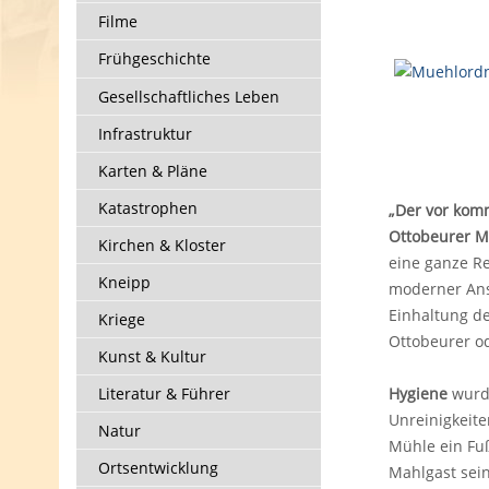
Filme
Frühgeschichte
Gesellschaftliches Leben
Infrastruktur
Karten & Pläne
Katastrophen
„Der vor komm
Ottobeurer M
Kirchen & Kloster
eine ganze Re
Kneipp
moderner Ans
Einhaltung de
Kriege
Ottobeurer o
Kunst & Kultur
Literatur & Führer
Hygiene
wurde
Unreinigkeite
Natur
Mühle ein Fu
Ortsentwicklung
Mahlgast sein