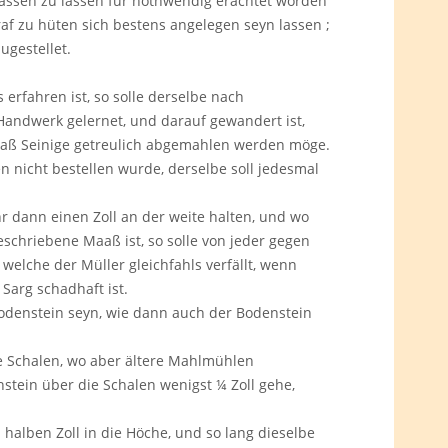
assen zu lassen für nothwendig erachtet worden
f zu hüten sich bestens angelegen seyn lassen ;
ugestellet.
erfahren ist, so solle derselbe nach
Handwerk gelernet, und darauf gewandert ist,
daß Seinige getreulich abgemahlen werden möge.
 nicht bestellen wurde, derselbe soll jedesmal
r dann einen Zoll an der weite halten, und wo
schriebene Maaß ist, so solle von jeder gegen
welche der Müller gleichfahls verfällt, wenn
Sarg schadhaft ist.
Bodenstein seyn, wie dann auch der Bodenstein
e Schalen, wo aber ältere Mahlmühlen
enstein über die Schalen wenigst ¼ Zoll gehe,
halben Zoll in die Höche, und so lang dieselbe