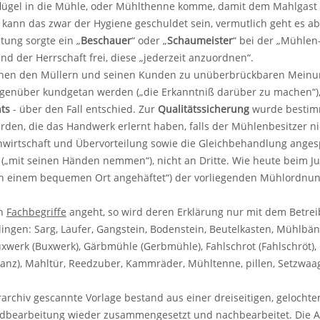
flügel in die Mühle, oder Mühlthenne komme, damit dem Mahlgast
kann das zwar der Hygiene geschuldet sein, vermutlich geht es a
ltung sorgte ein „
Beschauer
“ oder „
Schaumeister
“ bei der „Mühlen
and der Herrschaft frei, diese „jederzeit anzuordnen“.
hen den Müllern und seinen Kunden zu unüberbrückbaren Meinung
egenüber kundgetan werden („die Erkanntniß darüber zu machen“),
ts
- über den Fall entschied. Zur
Qualitätssicherung
wurde bestimm
rden, die das Handwerk erlernt haben, falls der Mühlenbesitzer ni
nwirtschaft und Übervorteilung sowie die Gleichbehandlung anges
(„mit seinen Händen nemmen“), nicht an Dritte. Wie heute beim J
n einem bequemen Ort angehäftet“) der vorliegenden Mühlordnung.
en
Fachbegriffe
angeht, so wird deren Erklärung nur mit dem Betre
lingen: Sarg, Laufer, Gangstein, Bodenstein, Beutelkasten, Mühlbä
xwerk (Buxwerk), Gärbmühle (Gerbmühle), Fahlschrot (Fahlschröt), 
anz), Mahltür, Reedzuber, Kammräder, Mühltenne, pillen, Setzwaage
rarchiv gescannte Vorlage bestand aus einer dreiseitigen, geloch
dbearbeitung wieder zusammengesetzt und nachbearbeitet. Die Abs