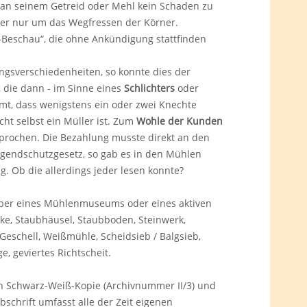
 an seinem Getreid oder Mehl kein Schaden zu
ber nur um das Wegfressen der Körner.
-Beschau“, die ohne Ankündigung stattfinden
sverschiedenheiten, so konnte dies der
 die dann - im Sinne eines
Schlichters
oder
t, dass wenigstens ein oder zwei Knechte
cht selbst ein Müller ist. Zum
Wohle der Kunden
prochen. Die Bezahlung musste direkt an den
ugendschutzgesetz, so gab es in den Mühlen
 Ob die allerdings jeder lesen konnte?
iber eines Mühlenmuseums oder eines aktiven
nke, Staubhäusel, Staubboden, Steinwerk,
Geschell, Weißmühle, Scheidsieb / Balgsieb,
, geviertes Richtscheit.
ten Schwarz-Weiß-Kopie (Archivnummer II/3) und
chrift umfasst alle der Zeit eigenen