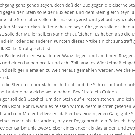
chgäng ganz gehäb seyen, doch daß der Bux gegen die eiserne Stan
d gegen den Stein solle der Bux eben und dem Stein gleich seyn, u
nne : die Stein aber sollen dermassen gerist und gebaut seyn, daß
guten Messerrucken tieffer gehauen seye, übrigens solle er eben u
st, solle der Müller selben gar nicht aufziehen. Es haben also die 
nd ein- oder des anderen Puncten dieses Artikels nicht zur Straf
l. 30. kr. Straf gesetzt ist.
der Bodenstein jedesmal in der Waag liegen, und an denen Rogge
ey- und einen halben breit- und acht Zoll lang ins Winckelmeß ein
 und selbiger niemalen zu weit heraus gemahlen werden. Welche 
sind.
n die Stein recht im Mahl, nicht hohl, und die Schrot im Laufer aufs
d Laufer eine gleiche weite haben. Bey Strafe ein Gulden.
iger soll daß Geschell um den Stein auf 4 Posten stehen, und kein
r daß Rohl [Rohr], wann es reissen wurde, desto leichter gesehen w
ich auch ein Müller befleissen, daß er bey einem jeden Gang gute 
eines enger, als das andere, bey der Roggenmühl ein Balgsieb, b
ey der Gärbmühle zwey Sieber eines enger als das ander, und zwo