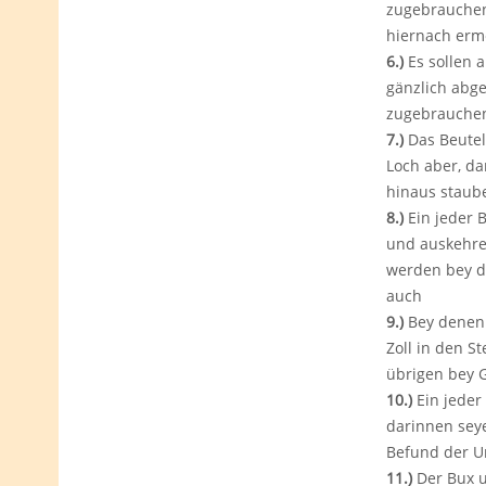
zugebrauchen 
hiernach erme
6.)
Es sollen 
gänzlich abge
zugebrauchen 
7.)
Das Beutel
Loch aber, da
hinaus staub
8.)
Ein jeder 
und auskehre
werden bey d
auch
9.)
Bey denen 
Zoll in den S
übrigen bey 
10.)
Ein jeder
darinnen seye
Befund der U
11.)
Der Bux u