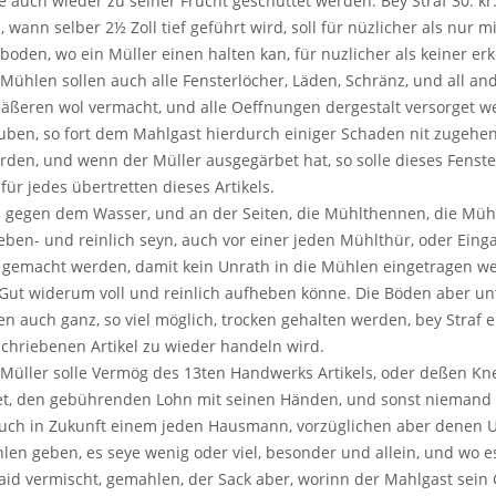
le auch wieder zu seiner Frucht geschüttet werden. Bey Straf 30. kr
 wann selber 2½ Zoll tief geführt wird, soll für nüzlicher als nur 
oden, wo ein Müller einen halten kan, für nuzlicher als keiner er
Mühlen sollen auch alle Fensterlöcher, Läden, Schränz, und all a
Gläßeren wol vermacht, und alle Oeffnungen dergestalt versorget
uben, so fort dem Mahlgast hierdurch einiger Schaden nit zugehe
den, und wenn der Müller ausgegärbet hat, so solle dieses Fenst
für jedes übertretten dieses Artikels.
gegen dem Wasser, und an der Seiten, die Mühlthennen, die Müh
eben- und reinlich seyn, auch vor einer jeden Mühlthür, oder Ein
 gemacht werden, damit kein Unrath in die Mühlen eingetragen we
s Gut widerum voll und reinlich aufheben könne. Die Böden aber 
len auch ganz, so viel möglich, trocken gehalten werden, bey Straf 
chriebenen Artikel zu wieder handeln wird.
 Müller solle Vermög des 13ten Handwerks Artikels, oder deßen Kne
et, den gebührenden Lohn mit seinen Händen, und sonst niemand 
auch in Zukunft einem jeden Hausmann, vorzüglichen aber denen U
hlen geben, es seye wenig oder viel, besonder und allein, und wo
id vermischt, gemahlen, der Sack aber, worinn der Mahlgast sein 