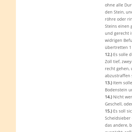
ohne alle Dur
den Stein, un
röhre oder ri
Steins einen 
und gerecht i
widrigen Befu
übertretten 1 f
12.)
Es solle 
Zoll tief, zw
recht gehen,
abzustraffen 
13.)
Item solle
Bodenstein un
14.)
Nicht wen
Geschell, ode
15.)
Es soll s
Scheidsieber 
das andere, b