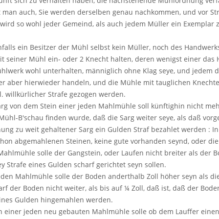
kunft sich zu verhalten haben, die nachstehende Mühlordnung verf
et man auch, Sie werden derselben genau nachkommen, und vor Stra
ird so wohl jeder Gemeind, als auch jedem Müller ein Exemplar z
alls ein Besitzer der Mühl selbst kein Müller, noch des Handwerks 
t seiner Mühl ein- oder 2 Knecht halten, deren wenigst einer das 
hlwerk wohl unterhalten, männiglich ohne Klag seye, und jedem 
r aber hierwieder handeln, und die Mühle mit tauglichen Knechten
l. willkürlicher Strafe gezogen werden.
arg von dem Stein einer jeden Mahlmühle soll künftighin nicht meh
ühl-B'schau finden wurde, daß die Sarg weiter seye, als daß vorge
ung zu weit gehaltener Sarg ein Gulden Straf bezahlet werden : In 
chon abgemahlenen Steinen, keine gute vorhanden seynd, oder die 
Mahlmühle solle der Gangstein, oder Laufen nicht breiter als der 
y Strafe eines Gulden scharf gerichtet seyn sollen.
eden Mahlmühle solle der Boden anderthalb Zoll höher seyn als di
rf der Boden nicht weiter, als bis auf ¼ Zoll, daß ist, daß der Bod
 eines Gulden hingemahlen werden.
n einer jeden neu gebauten Mahlmühle solle ob dem Lauffer einen 