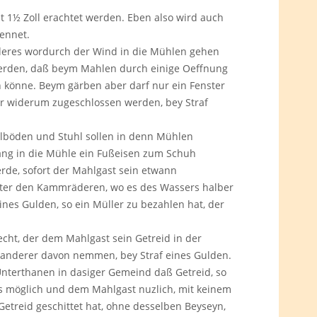
.
mit 1½ Zoll erachtet werden. Eben also wird auch
kennet.
nderes wordurch der Wind in die Mühlen gehen
 werden, daß beym Mahlen durch einige Oeffnung
n könne. Beym gärben aber darf nur ein Fenster
er widerum zugeschlossen werden, bey Straf
lböden und Stuhl sollen in denn Mühlen
gang in die Mühle ein Fußeisen zum Schuh
rde, sofort der Mahlgast sein etwann
unter den Kammräderen, wo es des Wassers halber
eines Gulden, so ein Müller zu bezahlen hat, der
cht, der dem Mahlgast sein Getreid in der
anderer davon nemmen, bey Straf eines Gulden.
nterthanen in dasiger Gemeind daß Getreid, so
 es möglich und dem Mahlgast nuzlich, mit keinem
Getreid geschittet hat, ohne desselben Beyseyn,