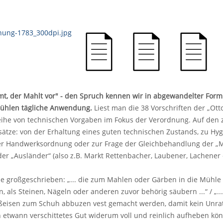
t, der Mahlt vor" - den Spruch kennen wir in abgewandelter Form
ühlen tägliche Anwendung.
Liest man die 38 Vorschriften der „O
ihe von technischen Vorgaben im Fokus der Verordnung. Auf den zw
ätze: von der Erhaltung eines guten technischen Zustands, zu Hy
r Handwerksordnung oder zur Frage der Gleichbehandlung der „Mah
der „Ausländer“ (also z.B. Markt Rettenbacher, Laubener, Lachen
 großgeschrieben: „... die zum Mahlen oder Gärben in die Mühle 
n, als Steinen, Nägeln oder anderen zuvor behörig säubern ...“ / „..
ßeisen zum Schuh abbuzen vest gemacht werden, damit kein Unrath
 etwann verschittetes Gut widerum voll und reinlich aufheben könn