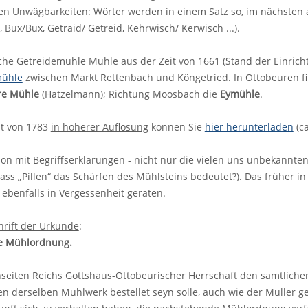
en Unwägbarkeiten: Wörter werden in einem Satz so, im nächsten a
 Bux/Büx, Getraid/ Getreid, Kehrwisch/ Kerwisch ...).
che Getreidemühle Mühle aus der Zeit von 1661 (Stand der Einricht
mühle
zwischen Markt Rettenbach und Köngetried. In Ottobeuren f
re Mühle
(Hatzelmann); Richtung Moosbach die
Eymühle
.
t von 1783
in höherer Auflösung
können Sie
hier herunterladen
(ca
ion mit Begriffserklärungen - nicht nur die vielen uns unbekannten
ass „Pillen“ das Schärfen des Mühlsteins bedeutet?). Das früher 
st ebenfalls in Vergessenheit geraten.
hrift der Urkunde
:
e Mühlordnung.
iten Reichs Gottshaus-Ottobeurischer Herrschaft den samtlichen 
en derselben Mühlwerk bestellet seyn solle, auch wie der Müller 