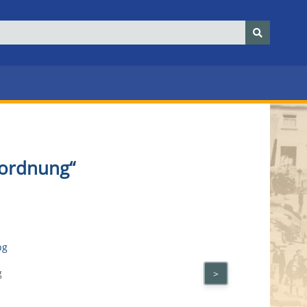
lordnung“
g
>