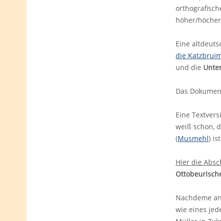
orthografisch
höher/höcher,
Eine altdeuts
die Katzbrui
und die
Unte
Das Dokumen
Eine Textvers
weiß schon, d
(
Musmehl
) i
Hier die Absc
Ottobeurisch
Nachdeme anse
wie eines jed