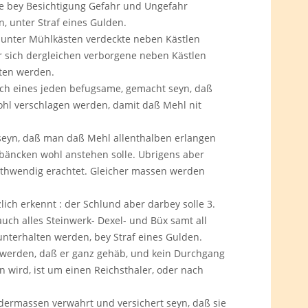
lle bey Besichtigung Gefahr und Ungefahr
, unter Straf eines Gulden.
 unter Mühlkästen verdeckte neben Kästlen
r sich dergleichen verborgene neben Kästlen
lten werden.
ach eines jeden befugsame, gemacht seyn, daß
ohl verschlagen werden, damit daß Mehl nit
 seyn, daß man daß Mehl allenthalben erlangen
bäncken wohl anstehen solle. Ubrigens aber
othwendig erachtet. Gleicher massen werden
ch erkennt : der Schlund aber darbey solle 3.
 auch alles Steinwerk- Dexel- und Büx samt all
nterhalten werden, bey Straf eines Gulden.
t werden, daß er ganz gehäb, und kein Durchgang
 wird, ist um einen Reichsthaler, oder nach
dermassen verwahrt und versichert seyn, daß sie