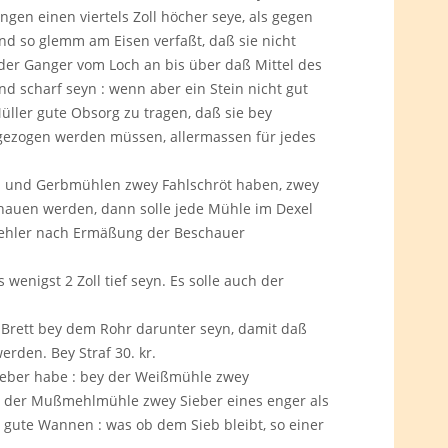
gen einen viertels Zoll höcher seye, als gegen
nd so glemm am Eisen verfaßt, daß sie nicht
 der Ganger vom Loch an bis über daß Mittel des
nd scharf seyn : wenn aber ein Stein nicht gut
Müller gute Obsorg zu tragen, daß sie bey
f gezogen werden müssen, allermassen für jedes
n- und Gerbmühlen zwey Fahlschröt haben, zwey
gehauen werden, dann solle jede Mühle im Dexel
Fehler nach Ermäßung der Beschauer
 wenigst 2 Zoll tief seyn. Es solle auch der
 Brett bey dem Rohr darunter seyn, damit daß
erden. Bey Straf 30. kr.
Sieber habe : bey der Weißmühle zwey
ey der Mußmehlmühle zwey Sieber eines enger als
 gute Wannen : was ob dem Sieb bleibt, so einer