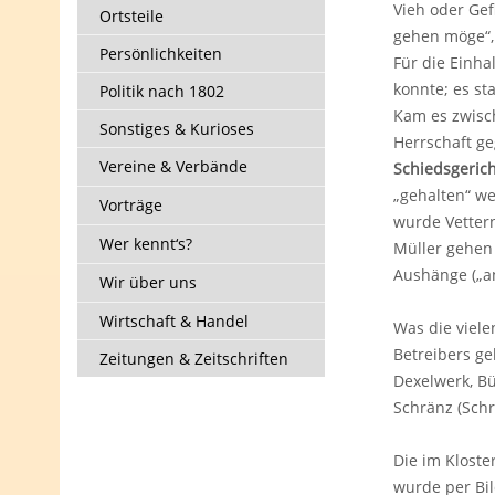
Vieh oder Ge
Ortsteile
gehen möge“, 
Persönlichkeiten
Für die Einha
konnte; es st
Politik nach 1802
Kam es zwisc
Sonstiges & Kurioses
Herrschaft g
Vereine & Verbände
Schiedsgerich
„gehalten“ we
Vorträge
wurde Vetter
Wer kennt‘s?
Müller gehen 
Aushänge („a
Wir über uns
Wirtschaft & Handel
Was die viel
Betreibers ge
Zeitungen & Zeitschriften
Dexelwerk, Bü
Schränz (Schr
Die im Kloste
wurde per Bil