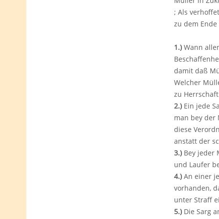
Müller in Zu
; Als verhoff
zu dem Ende w
1.)
Wann allenf
Beschaffenhei
damit daß Mü
Welcher Mülle
zu Herrschaft
2.)
Ein jede S
man bey der M
diese Verordn
anstatt der s
3.)
Bey jeder 
und Laufer be
4.)
An einer j
vorhanden, da
unter Straff
5.)
Die Sarg a