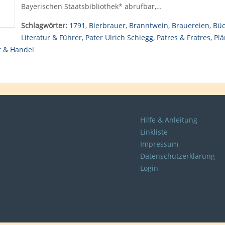
Bayerischen Staatsbibliothek* abrufbar,…
Schlagwörter:
1791
,
Bierbrauer
,
Branntwein
,
Brauereien
,
Büc
Literatur & Führer
,
Pater Ulrich Schiegg
,
Patres & Fratres
,
Plä
t & Handel
Hilfe & Anleitung
Linkliste
Impressum
Datenschutzerklärung
Login