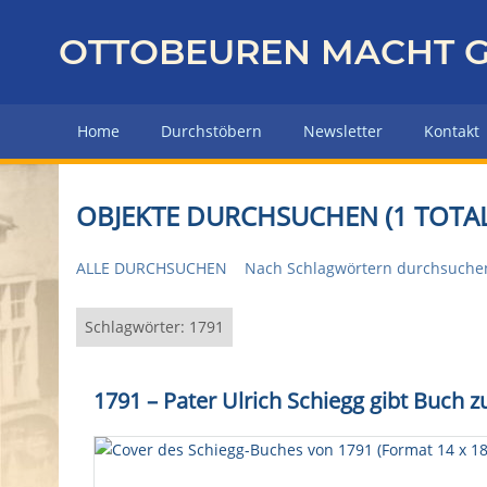
Z
u
OTTOBEUREN MACHT G
r
ü
c
Home
Durchstöbern
Newsletter
Kontakt
k
z
u
OBJEKTE DURCHSUCHEN (1 TOTAL
r
H
ALLE DURCHSUCHEN
Nach Schlagwörtern durchsuche
a
u
p
Schlagwörter: 1791
t
s
1791
–
Pater Ulrich Schiegg gibt Buch 
e
i
t
e