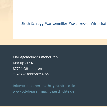
Ulrich Schiegg
,
Wankenmiller
,
Waschkessel
,
Wirtschaf
Marktgemeinde Ottobeuren
Marktplatz 6
87724 Ottobeuren
T. +49 (0)8332/9219-50
info@ottobeuren-macht-geschichte.de
www.ottobeuren-macht-geschichte.de