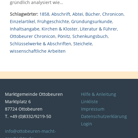
gründlich analysiert wie…
Schlagwörter:
1858
,
Abschrift
,
Abtei
,
Bücher
,
Chronicon
,
Einzelartikel
,
Frühgeschichte
,
Gründungsurkunde
,
Inhaltsangabe
,
Kirchen & Kloster
,
Literatur & Führer
,
Ottobeurer Chronicon
,
Pönitz
,
Schenkungsbuch
,
Schlüsselwerke & Abschriften
,
Steichele
,
wissenschaftliche Arbeiten
Marktgemeinde Ottobeuren
Hilfe & Anleitung
Marktplatz 6
Linkliste
87724 Ottobeuren
Impressum
T. +49 (0)8332/9219-50
Datenschutzerklärung
Login
info@ottobeuren-macht-