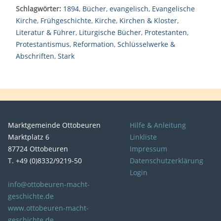
Schlagwörter:
1894
,
Bücher
,
evangelisch
,
Evangelische
Kirche
,
Frühgeschichte
,
Kirche
,
Kirchen & Kloster
,
Literatur & Führer
,
Liturgische Bücher
,
Protestanten
,
Protestantismus
,
Reformation
,
Schlüsselwerke &
Abschriften
,
Stark
Marktgemeinde Ottobeuren
Hilfe & Anleitung
Marktplatz 6
Linkliste
87724 Ottobeuren
Impressum
T. +49 (0)8332/9219-50
Datenschutzerklärung
Login
info@ottobeuren-macht-
geschichte.de
www.ottobeuren-macht-
geschichte.de