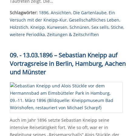
Tautreten zeigt. Die…
Schlagwörter:
1896
,
Ansichten
,
Die Gartenlaube
,
Ein
Versuch mit der Kneipp-Kur
,
Gesellschaftliches Leben
,
Holzstich
,
Kneipp
,
Kurwesen
,
Schnüren
,
Sex sells
,
Stiche
,
weitere Periodika
,
Zeitungen & Zeitschriften
09. - 13.03.1896 – Sebastian Kneipp auf
Vortragsreise in Berlin, Hamburg, Aachen
und Münster
Auch im Jahr 1896 setzte Sebastian Kneipp seine
intensive Reisetätigkeit fort. Wie so oft, war er in
Begleitung seines „Reisemarschalls“ Alois Stückle, der