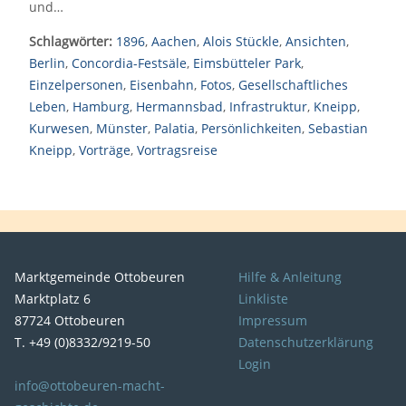
und…
Schlagwörter:
1896
,
Aachen
,
Alois Stückle
,
Ansichten
,
Berlin
,
Concordia-Festsäle
,
Eimsbütteler Park
,
Einzelpersonen
,
Eisenbahn
,
Fotos
,
Gesellschaftliches
Leben
,
Hamburg
,
Hermannsbad
,
Infrastruktur
,
Kneipp
,
Kurwesen
,
Münster
,
Palatia
,
Persönlichkeiten
,
Sebastian
Kneipp
,
Vorträge
,
Vortragsreise
Marktgemeinde Ottobeuren
Hilfe & Anleitung
Marktplatz 6
Linkliste
87724 Ottobeuren
Impressum
T. +49 (0)8332/9219-50
Datenschutzerklärung
Login
info@ottobeuren-macht-