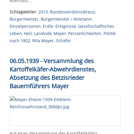
ebenfalls…
Schlagwörter:
2013
,
Bundesverdienstkreuz
,
Bürgermeister
,
Bürgermeister / Ammann
,
Einzelpersonen
,
Erdle
,
Ereignisse
,
Gesellschaftliches
Leben
,
Heil
,
Landvolk
,
Mayer
,
Persönlichkeiten
,
Politik
nach 1802
,
Rita Mayer
,
Schäfer
06.05.1939 - Versammlung des
Kartoffelkäfer-Abwehrdienstes,
Absetzung des Betzisrieder
Bauernführers Mayer
Auf einer Versammlung des Kartoffel(käfer)-