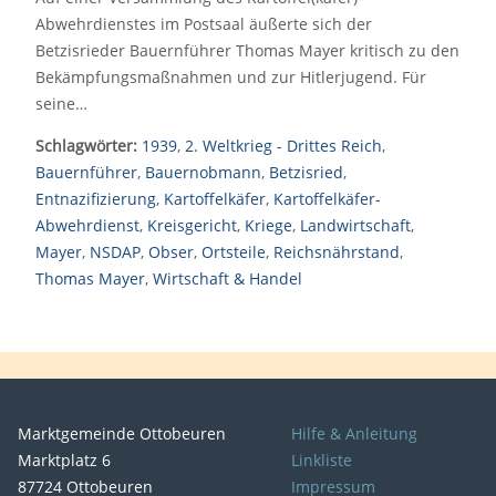
Abwehrdienstes im Postsaal äußerte sich der
Betzisrieder Bauernführer Thomas Mayer kritisch zu den
Bekämpfungsmaßnahmen und zur Hitlerjugend. Für
seine…
Schlagwörter:
1939
,
2. Weltkrieg - Drittes Reich
,
Bauernführer
,
Bauernobmann
,
Betzisried
,
Entnazifizierung
,
Kartoffelkäfer
,
Kartoffelkäfer-
Abwehrdienst
,
Kreisgericht
,
Kriege
,
Landwirtschaft
,
Mayer
,
NSDAP
,
Obser
,
Ortsteile
,
Reichsnährstand
,
Thomas Mayer
,
Wirtschaft & Handel
Marktgemeinde Ottobeuren
Hilfe & Anleitung
Marktplatz 6
Linkliste
87724 Ottobeuren
Impressum