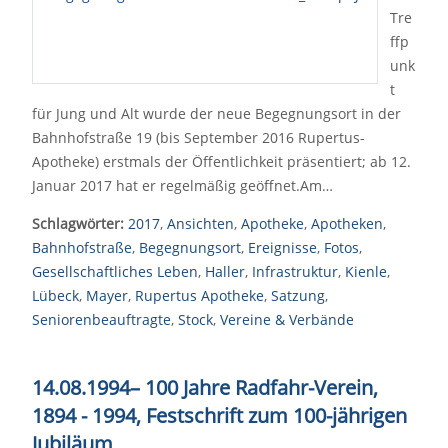
Tre
ffp
unk
t
für Jung und Alt wurde der neue Begegnungsort in der
Bahnhofstraße 19 (bis September 2016 Rupertus-
Apotheke) erstmals der Öffentlichkeit präsentiert; ab 12.
Januar 2017 hat er regelmäßig geöffnet.Am…
Schlagwörter:
2017
,
Ansichten
,
Apotheke
,
Apotheken
,
Bahnhofstraße
,
Begegnungsort
,
Ereignisse
,
Fotos
,
Gesellschaftliches Leben
,
Haller
,
Infrastruktur
,
Kienle
,
Lübeck
,
Mayer
,
Rupertus Apotheke
,
Satzung
,
Seniorenbeauftragte
,
Stock
,
Vereine & Verbände
14.08.1994
–
100 Jahre Radfahr-Verein,
1894 - 1994, Festschrift zum 100-jährigen
Jubiläum