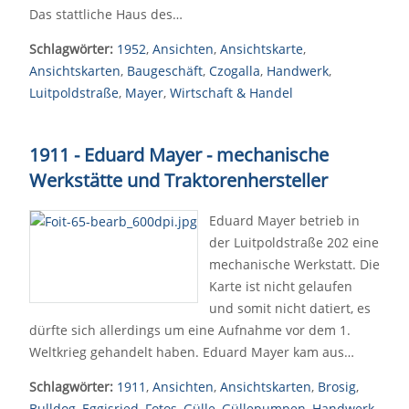
Das stattliche Haus des…
Schlagwörter:
1952
,
Ansichten
,
Ansichtskarte
,
Ansichtskarten
,
Baugeschäft
,
Czogalla
,
Handwerk
,
Luitpoldstraße
,
Mayer
,
Wirtschaft & Handel
1911 - Eduard Mayer - mechanische
Werkstätte und Traktorenhersteller
Eduard Mayer betrieb in
der Luitpoldstraße 202 eine
mechanische Werkstatt. Die
Karte ist nicht gelaufen
und somit nicht datiert, es
dürfte sich allerdings um eine Aufnahme vor dem 1.
Weltkrieg gehandelt haben. Eduard Mayer kam aus…
Schlagwörter:
1911
,
Ansichten
,
Ansichtskarten
,
Brosig
,
Bulldog
,
Eggisried
,
Fotos
,
Gülle
,
Güllepumpen
,
Handwerk
,