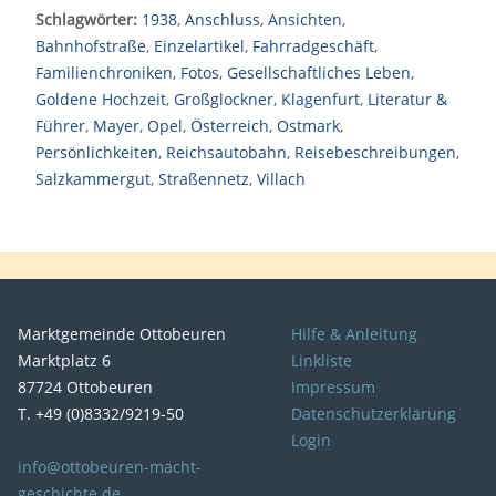
Schlagwörter:
1938
,
Anschluss
,
Ansichten
,
Bahnhofstraße
,
Einzelartikel
,
Fahrradgeschäft
,
Familienchroniken
,
Fotos
,
Gesellschaftliches Leben
,
Goldene Hochzeit
,
Großglockner
,
Klagenfurt
,
Literatur &
Führer
,
Mayer
,
Opel
,
Österreich
,
Ostmark
,
Persönlichkeiten
,
Reichsautobahn
,
Reisebeschreibungen
,
Salzkammergut
,
Straßennetz
,
Villach
Marktgemeinde Ottobeuren
Hilfe & Anleitung
Marktplatz 6
Linkliste
87724 Ottobeuren
Impressum
T. +49 (0)8332/9219-50
Datenschutzerklärung
Login
info@ottobeuren-macht-
geschichte.de