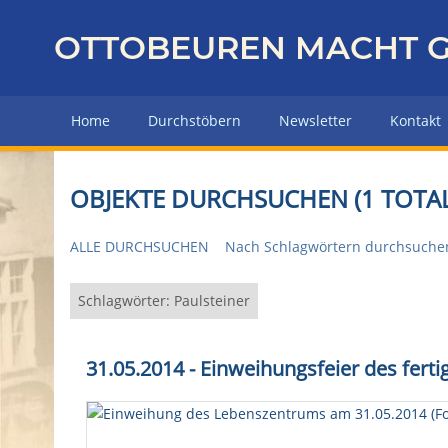
Z
u
OTTOBEUREN MACHT G
r
ü
c
Home
Durchstöbern
Newsletter
Kontakt
k
z
u
OBJEKTE DURCHSUCHEN (1 TOTAL
r
H
ALLE DURCHSUCHEN
Nach Schlagwörtern durchsuche
a
u
p
Schlagwörter: Paulsteiner
t
s
31.05.2014 - Einweihungsfeier des fe
e
i
t
e