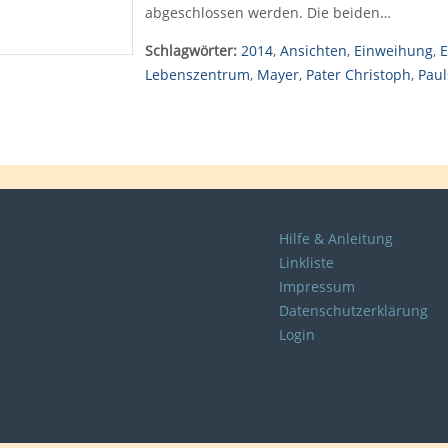
abgeschlossen werden. Die beiden…
Schlagwörter:
2014
,
Ansichten
,
Einweihung
,
E
Lebenszentrum
,
Mayer
,
Pater Christoph
,
Paul
Hilfe & Anleitung
Linkliste
Impressum
Datenschutzerklärung
Login