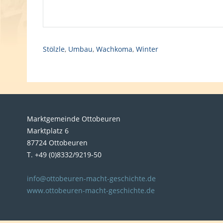
Stölzle
,
Umbau
,
Wachkoma
,
Winter
Marktgemeinde Ottobeuren
Marktplatz 6
87724 Ottobeuren
T. +49 (0)8332/9219-50
info@ottobeuren-macht-geschichte.de
www.ottobeuren-macht-geschichte.de