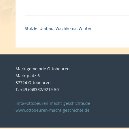
Stölzle
,
Umbau
,
Wachkoma
,
Winter
Marktgemeinde Ottobeuren
Marktplatz 6
87724 Ottobeuren
T. +49 (0)8332/9219-50
info@ottobeuren-macht-geschichte.de
www.ottobeuren-macht-geschichte.de