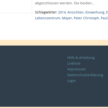
abgeschlossen werden. Die beiden…
Schlagwörter:
2014
,
Ansichten
,
Einweihung
,
E
Lebenszentrum
,
Mayer
,
Pater Christoph
,
Paul
Hilfe & Anleitung
Linkliste
Impressum
Datenschutzerklärung
Login