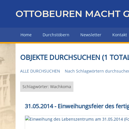
Z
u
OTTOBEUREN MACHT G
r
ü
c
Home
Durchstöbern
Newsletter
Kontakt
k
z
u
OBJEKTE DURCHSUCHEN (1 TOTAL
r
H
ALLE DURCHSUCHEN
Nach Schlagwörtern durchsuche
a
u
p
Schlagwörter: Wachkoma
t
s
31.05.2014 - Einweihungsfeier des fe
e
i
t
e