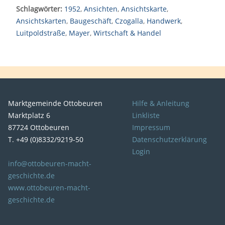
Schlagwörter:
1952
,
Ansichten
,
Ansichtskarte
,
Ansichtskarten
,
Baugeschäft
,
Czogalla
,
Handwerk
,
Luitpoldstraße
,
Mayer
,
Wirtschaft & Handel
Marktgemeinde Ottobeuren
Hilfe & Anleitung
Marktplatz 6
Linkliste
87724 Ottobeuren
Impressum
T. +49 (0)8332/9219-50
Datenschutzerklärung
Login
info@ottobeuren-macht-
geschichte.de
www.ottobeuren-macht-
geschichte.de