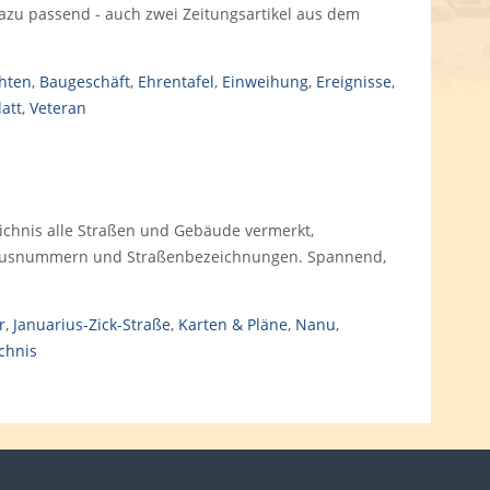
dazu passend - auch zwei Zeitungsartikel aus dem
hten
,
Baugeschäft
,
Ehrentafel
,
Einweihung
,
Ereignisse
,
att
,
Veteran
eichnis alle Straßen und Gebäude vermerkt,
n Hausnummern und Straßenbezeichnungen. Spannend,
r
,
Januarius-Zick-Straße
,
Karten & Pläne
,
Nanu
,
chnis