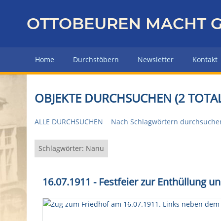
Z
u
OTTOBEUREN MACHT G
r
ü
c
Home
Durchstöbern
Newsletter
Kontakt
k
z
u
OBJEKTE DURCHSUCHEN (2 TOTAL
r
H
ALLE DURCHSUCHEN
Nach Schlagwörtern durchsuche
a
u
p
Schlagwörter: Nanu
t
s
16.07.1911 - Festfeier zur Enthüllung 
e
i
t
e