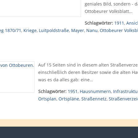
geniales Bild, sondern - 
Ottobeurer Volksblatt…
Schlagwörter:
1911
,
Ansic
eg 1870/71
,
Kriege
,
Luitpoldstraße
,
Mayer
,
Nanu
,
Ottobeurer Volksbl
Auf 15 Seiten sind in diesem alten Straßenverz
einschließlich deren Besitzer sowie die alte
was es da alles gab: eine…
Schlagwörter:
1951
,
Hausnummern
,
Infrastruktu
Ortsplan
,
Ortspläne
,
Straßennetz
,
Straßenverzei