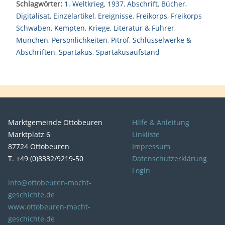
Schlagwörter:
1. Weltkrieg
,
1937
,
Abschrift
,
Bücher
,
Digitalisat
,
Einzelartikel
,
Ereignisse
,
Freikorps
,
Freikorps
Schwaben
,
Kempten
,
Kriege
,
Literatur & Führer
,
München
,
Persönlichkeiten
,
Pitrof
,
Schlüsselwerke &
Abschriften
,
Spartakus
,
Spartakusaufstand
Marktgemeinde Ottobeuren
Hilfe & Anleitung
Marktplatz 6
Linkliste
87724 Ottobeuren
Impressum
T. +49 (0)8332/9219-50
Datenschutzerklärung
Login
info@ottobeuren-macht-
geschichte.de
www.ottobeuren-macht-
geschichte.de