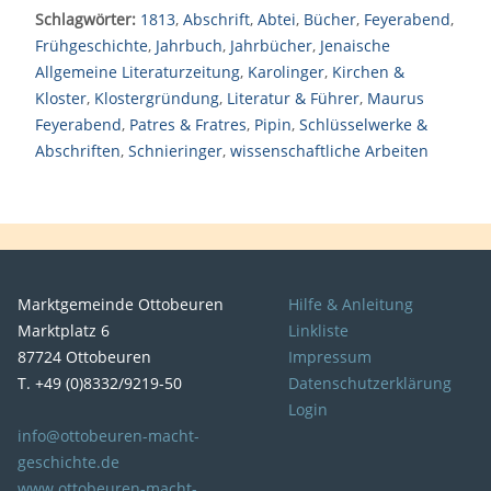
Schlagwörter:
1813
,
Abschrift
,
Abtei
,
Bücher
,
Feyerabend
,
Frühgeschichte
,
Jahrbuch
,
Jahrbücher
,
Jenaische
Allgemeine Literaturzeitung
,
Karolinger
,
Kirchen &
Kloster
,
Klostergründung
,
Literatur & Führer
,
Maurus
Feyerabend
,
Patres & Fratres
,
Pipin
,
Schlüsselwerke &
Abschriften
,
Schnieringer
,
wissenschaftliche Arbeiten
Marktgemeinde Ottobeuren
Hilfe & Anleitung
Marktplatz 6
Linkliste
87724 Ottobeuren
Impressum
T. +49 (0)8332/9219-50
Datenschutzerklärung
Login
info@ottobeuren-macht-
geschichte.de
www.ottobeuren-macht-