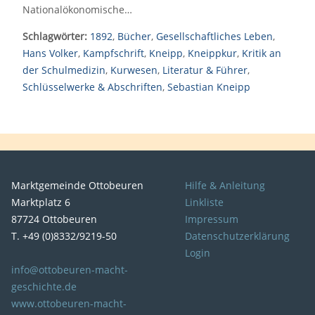
Nationalökonomische…
Schlagwörter:
1892
,
Bücher
,
Gesellschaftliches Leben
,
Hans Volker
,
Kampfschrift
,
Kneipp
,
Kneippkur
,
Kritik an
der Schulmedizin
,
Kurwesen
,
Literatur & Führer
,
Schlüsselwerke & Abschriften
,
Sebastian Kneipp
Marktgemeinde Ottobeuren
Hilfe & Anleitung
Marktplatz 6
Linkliste
87724 Ottobeuren
Impressum
T. +49 (0)8332/9219-50
Datenschutzerklärung
Login
info@ottobeuren-macht-
geschichte.de
www.ottobeuren-macht-