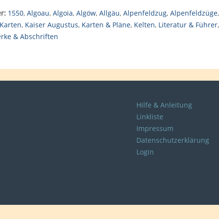
r:
1550
,
Algoau
,
Algoia
,
Algöw
,
Allgäu
,
Alpenfeldzug
,
Alpenfeldzüge
 Karten
,
Kaiser Augustus
,
Karten & Pläne
,
Kelten
,
Literatur & Führer
rke & Abschriften
Hilfe & Anleitung
Linkliste
Impressum
Datenschutzerklärung
Login