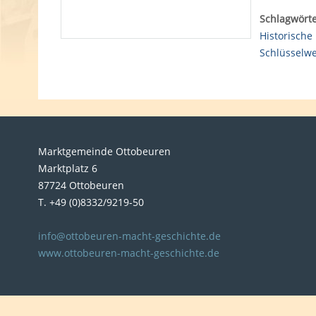
Schlagwörte
Historische
Schlüsselwe
Marktgemeinde Ottobeuren
Marktplatz 6
87724 Ottobeuren
T. +49 (0)8332/9219-50
info@ottobeuren-macht-geschichte.de
www.ottobeuren-macht-geschichte.de