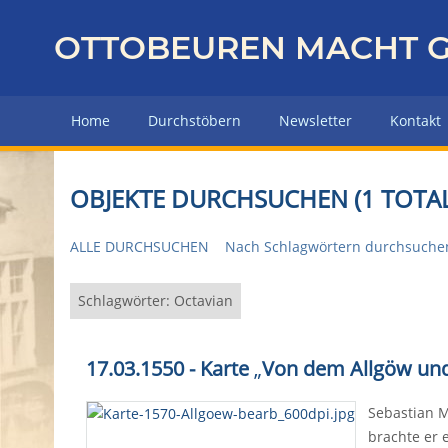
Z
u
OTTOBEUREN MACHT G
r
ü
c
Home
Durchstöbern
Newsletter
Kontakt
k
z
u
OBJEKTE DURCHSUCHEN (1 TOTAL
r
H
ALLE DURCHSUCHEN
Nach Schlagwörtern durchsuche
a
u
p
Schlagwörter: Octavian
t
s
17.03.1550 - Karte
„
Von dem Allgöw und 
e
i
Sebastian M
t
brachte er 
e