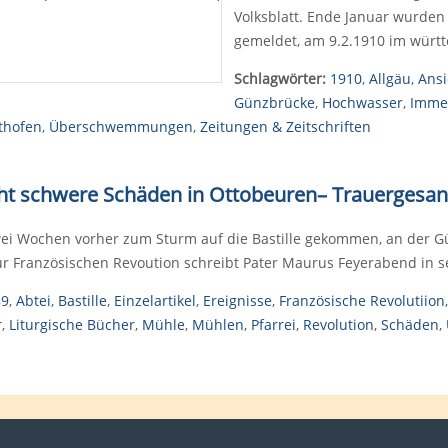
Volksblatt. Ende Januar wurd
gemeldet, am 9.2.1910 im württ
Schlagwörter:
1910
,
Allgäu
,
Ansi
Günzbrücke
,
Hochwasser
,
Imme
thofen
,
Überschwemmungen
,
Zeitungen & Zeitschriften
t schwere Schäden in Ottobeuren
–
Trauergesan
zwei Wochen vorher zum Sturm auf die Bastille gekommen, an der 
r Französischen Revoution schreibt Pater Maurus Feyerabend in 
89
,
Abtei
,
Bastille
,
Einzelartikel
,
Ereignisse
,
Französische Revolutiion
r
,
Liturgische Bücher
,
Mühle
,
Mühlen
,
Pfarrei
,
Revolution
,
Schäden
,