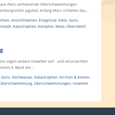
en aus Paris verheerende Überschwemmungen
embergischen Jagsttal, Anfang März richteten das…
chten
,
Ansichtskarten
,
Ereignisse
,
Fotos
,
Günz
,
nstadt
,
Katastrophen
,
Kempten
,
Maas
,
Oberstdorf
,
g
Günz zogen andere Unwetter auf - und verursachten
seinem 4. Band der…
,
Günz
,
Hochwasser
,
Katastrophen
,
Kirchen & Kloster
,
Überschwemmung
,
Überschwemmungen
,
Unwetter