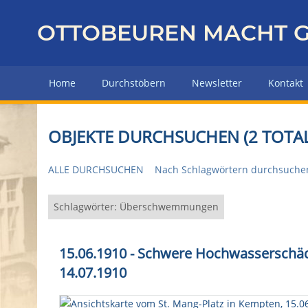
Z
u
OTTOBEUREN MACHT G
r
ü
c
Home
Durchstöbern
Newsletter
Kontakt
k
z
u
OBJEKTE DURCHSUCHEN (2 TOTAL
r
H
ALLE DURCHSUCHEN
Nach Schlagwörtern durchsuche
a
u
p
Schlagwörter: Überschwemmungen
t
s
15.06.1910 - Schwere Hochwasserschäd
e
14.07.1910
i
t
e