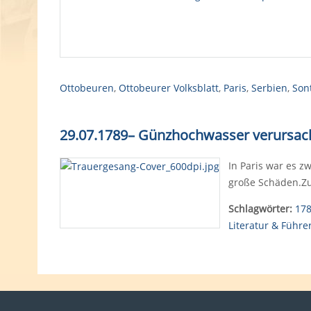
Ottobeuren
,
Ottobeurer Volksblatt
,
Paris
,
Serbien
,
Son
29.07.1789
–
Günzhochwasser verursach
In Paris war es 
große Schäden.Zu
Schlagwörter:
17
Literatur & Führe