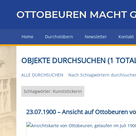
Z
u
OTTOBEUREN MACHT G
r
ü
c
Home
Durchstöbern
Newsletter
Kontakt
k
z
u
OBJEKTE DURCHSUCHEN (1 TOTAL
r
H
ALLE DURCHSUCHEN
Nach Schlagwörtern durchsuche
a
u
p
Schlagwörter: Kunststickerin
t
s
23.07.1900 – Ansicht auf Ottobeuren 
e
i
t
e