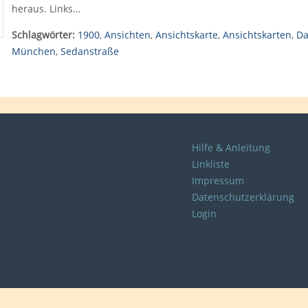
heraus. Links…
Schlagwörter:
1900
,
Ansichten
,
Ansichtskarte
,
Ansichtskarten
,
Da
München
,
Sedanstraße
Hilfe & Anleitung
Linkliste
Impressum
Datenschutzerklärung
Login