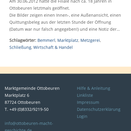
Am 30.06.2012 hatte die Filiale nach ca. 18 Jahren in
Ottobeuren letztmals geöffnet.
Die Bilder zeigen einen Innen-, eine Außenansicht, einen
Quittungsbeleg aus der letzten Stunde der Öffnung
(Datum war nur falsch angegeben!) und eine Notiz der…
Schlagwörter:
Bemmerl
,
Marktplatz
,
Metzgerei
,
Schließung
,
Wirtschaft & Handel
Marktgemeinde Ottobeuren
Hilfe & Anleitung
Marktplatz 6
Linkliste
87724 Ottobeuren
Impressum
T. +49 (0)8332/9219-50
Datenschutzerklärung
Login
info@ottobeuren-macht-
geschichte.de