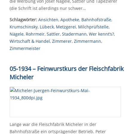
die Werbung von Josef Nägele, Sattler und Tapezierer
(die Schrift ist allerdings nur schwer…
Schlagwörter:
Ansichten
,
Apotheke
,
Bahnhofstraße
,
Krumschinsky
,
Lübeck
,
Metzgerei
,
Milchprüfstelle
,
Nägele
,
Rohrmeir
,
Sattler
,
Stadermann
,
Wer kennt‘s?
,
Wirtschaft & Handel
,
Zimmerer
,
Zimmermann
,
Zimmermeister
05-1934
–
Feinwurstkurs der Fleischfabrik
Micheler
Lange war die Fleischfabrik Micheler in der
Bahnhofstraße ein ortsprägender Betrieb. Peter