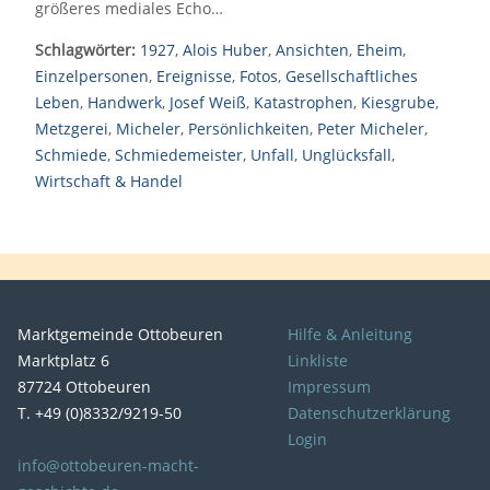
größeres mediales Echo…
Schlagwörter:
1927
,
Alois Huber
,
Ansichten
,
Eheim
,
Einzelpersonen
,
Ereignisse
,
Fotos
,
Gesellschaftliches
Leben
,
Handwerk
,
Josef Weiß
,
Katastrophen
,
Kiesgrube
,
Metzgerei
,
Micheler
,
Persönlichkeiten
,
Peter Micheler
,
Schmiede
,
Schmiedemeister
,
Unfall
,
Unglücksfall
,
Wirtschaft & Handel
Marktgemeinde Ottobeuren
Hilfe & Anleitung
Marktplatz 6
Linkliste
87724 Ottobeuren
Impressum
T. +49 (0)8332/9219-50
Datenschutzerklärung
Login
info@ottobeuren-macht-