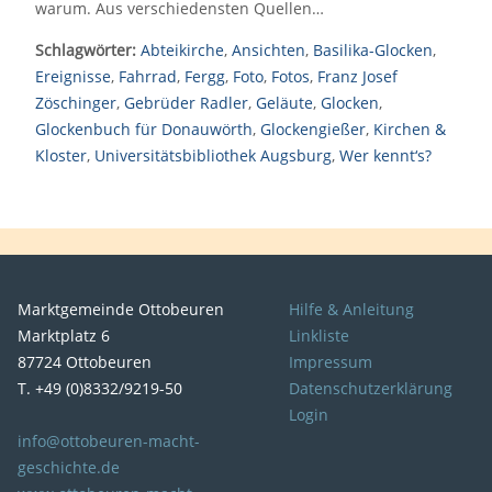
warum. Aus verschiedensten Quellen…
Schlagwörter:
Abteikirche
,
Ansichten
,
Basilika-Glocken
,
Ereignisse
,
Fahrrad
,
Fergg
,
Foto
,
Fotos
,
Franz Josef
Zöschinger
,
Gebrüder Radler
,
Geläute
,
Glocken
,
Glockenbuch für Donauwörth
,
Glockengießer
,
Kirchen &
Kloster
,
Universitätsbibliothek Augsburg
,
Wer kennt‘s?
Marktgemeinde Ottobeuren
Hilfe & Anleitung
Marktplatz 6
Linkliste
87724 Ottobeuren
Impressum
T. +49 (0)8332/9219-50
Datenschutzerklärung
Login
info@ottobeuren-macht-
geschichte.de