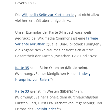
Bayern 1806.
Die
Wikipedia-Seite zur Kartenserie
gibt nicht allzu
viel her, enthält aber einige Links.
Unser Exemplar der Karte 34 ist
schwarz-weiß
gedruckt
, bei Wikimedia Commons ist eine
farbige
Variante abrufbar
(Quelle: Uni-Bibliothek Tübingen),
die Angabe des Zeitraumes bezieht sich auf die
Gesamtheit der Karten „zwischen 1798 und 1828“
Karte 35
schließt im Osten an (
Mindelheim
).
(Widmung: „Seiner königlichen Hoheit
Ludwig,
Kronprinz von Baiern
“)
Karte 33
grenzt im Westen (
Biberach
) an.
(Widmung: „Seiner Hoheit, dem durchlauchtigsten
Fürsten, Carl, Fürst Erz-Bischoff von Regenspurg und
Primas des
Rheinbundes
*“)