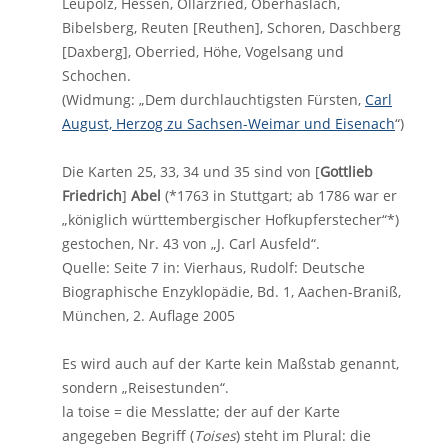
Leupolz, Hessen, Ollarzried, Oberhaslach,
Bibelsberg, Reuten [Reuthen], Schoren, Daschberg
[Daxberg], Oberried, Höhe, Vogelsang und
Schochen.
(Widmung: „Dem durchlauchtigsten Fürsten,
Carl
August, Herzog zu Sachsen-Weimar und Eisenach
“)
Die Karten 25, 33, 34 und 35 sind von [
Gottlieb
Friedrich
]
Abel
(*1763 in Stuttgart; ab 1786 war er
„königlich württembergischer Hofkupferstecher“*)
gestochen, Nr. 43 von „J. Carl Ausfeld“.
Quelle: Seite 7 in: Vierhaus, Rudolf: Deutsche
Biographische Enzyklopädie, Bd. 1, Aachen-Braniß,
München, 2. Auflage 2005
Es wird auch auf der Karte kein Maßstab genannt,
sondern „Reisestunden“.
la toise = die Messlatte; der auf der Karte
angegeben Begriff (
Toises
) steht im Plural: die