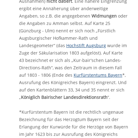
Ausnahmen)
nicht datiert
. Eine nähere Eingrenzung
ergibt eine Annäherung über anderweitige
Angaben, so z.B. die angegebenen
Widmungen
oder
die Angaben zu Amman selbst. Auf Karte 25
(Günzburg - Ulm) nennt er sich noch „Fürstlich
Augsburgischer Hofkammer-Rath und
Landesgeometer“ (das
Hochstift Augsburg
wurde im
Zuge der Säkularisation 1803 aufgelöst). Auf Karte
43 bezeichnet er sich als „Kur-bair'schen Landes-
Directions-Rath“, was den Zeitraum in diesem Fall
auf 1803 - 1806 (Ende des
Kurfürstentums Bayern
*,
Ausrufung des Königreiches Bayern) eingrenzt. Und
auf den Kartenblättern 33, 34 und 35 nennt er sich
„
Königlich Bairischer Landesdirektionsrath
“.
*Kurfürstentum Bayern ist die rechtlich ungenaue
Bezeichnung für das Herzogtum Bayern seit der
Erlangung der Kurwürde für die Herzöge von Bayern
im Jahr 1623 bis zur Ausrufung des Königreichs