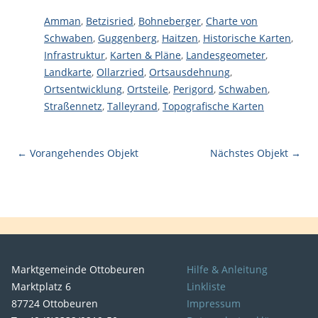
Amman
,
Betzisried
,
Bohneberger
,
Charte von
Schwaben
,
Guggenberg
,
Haitzen
,
Historische Karten
,
Infrastruktur
,
Karten & Pläne
,
Landesgeometer
,
Landkarte
,
Ollarzried
,
Ortsausdehnung
,
Ortsentwicklung
,
Ortsteile
,
Perigord
,
Schwaben
,
Straßennetz
,
Talleyrand
,
Topografische Karten
← Vorangehendes Objekt
Nächstes Objekt →
Marktgemeinde Ottobeuren
Hilfe & Anleitung
Marktplatz 6
Linkliste
87724 Ottobeuren
Impressum