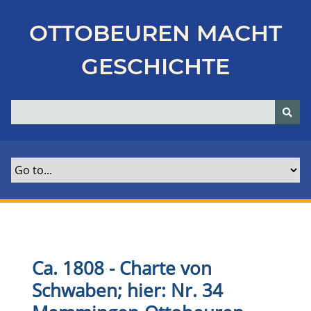
Z
u
OTTOBEUREN MACHT
r
ü
GESCHICHTE
c
k
z
u
r
H
a
u
p
t
s
e
Ca. 1808 - Charte von
i
Schwaben; hier: Nr. 34
t
e