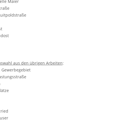
telle Maier
Straße
uitpoldstraße
Ost
Südost
uswahl aus den übrigen Arbeiten
:
g Gewerbegebiet
lastungsstraße
en
plätze
s
rzried
äuser