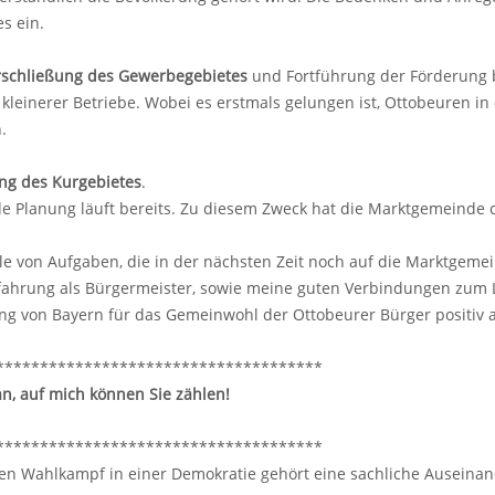
es ein.
Erschließung des Gewerbegebietes
und Fortführung der Förderung 
 kleinerer Betriebe. Wobei es erstmals gelungen ist, Ottobeuren 
n.
ung des Kurgebietes
.
e Planung läuft bereits. Zu diesem Zweck hat die Marktgemeinde
lle von Aufgaben, die in der nächsten Zeit noch auf die Marktge
rfahrung als Bürgermeister, sowie meine guten Verbindungen zum 
ng von Bayern für das Gemeinwohl der Ottobeurer Bürger positiv 
*************************************
an, auf mich können Sie zählen!
**************************************
ren Wahlkampf in einer Demokratie gehört eine sachliche Auseina