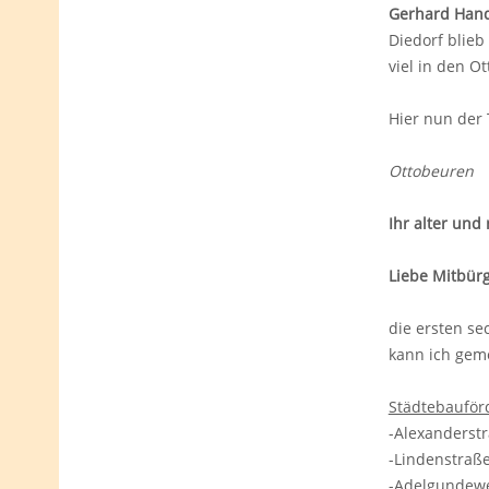
Gerhard Han
Diedorf blieb
viel in den O
Hier nun der
Ottobeuren
Ihr alter und
Liebe Mitbür
die ersten se
kann ich geme
Städtebauför
-Alexanders
-Lindenstra
-Adelgunde