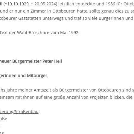
dl
(*19.10.1929, † 20.05.2024) letztlich entdeckte und 1986 für Otto
 und er nur ein Zimmer in Ottobeuren hatte, sollte genau dies zu s
ttobeurer Gaststätten unterwegs und traf so viele Bürgerinnen und
 Text der Wahl-Broschüre vom Mai 1992:
 neuer Bürgermeister Peter Heil
gerinnen und Mitbürger
,
chs Jahre meiner Amtszeit als Bürgermeister von Ottobeuren sind
insam mit Ihnen auf eine große Anzahl von Projekten blicken, die
derung/Straßenbau
:
traße
ße
weg