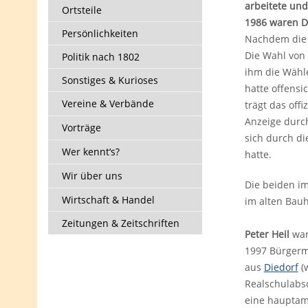
arbeitete und
Ortsteile
1986 waren Dr
Persönlichkeiten
Nachdem die 
Die Wahl von
Politik nach 1802
ihm die Wähle
Sonstiges & Kurioses
hatte offensi
Vereine & Verbände
trägt das off
Anzeige durch
Vorträge
sich durch d
Wer kennt‘s?
hatte.
Wir über uns
Die beiden im
Wirtschaft & Handel
im alten Bauh
Zeitungen & Zeitschriften
Peter Heil
war
1997 Bürgerm
aus
Diedorf
(w
Realschulabsc
eine hauptamt