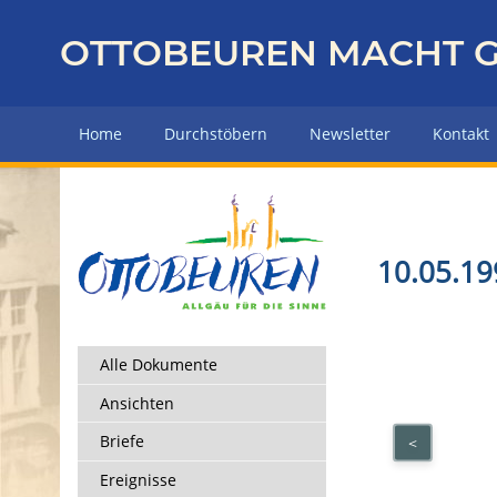
Z
u
OTTOBEUREN MACHT G
r
ü
c
Home
Durchstöbern
Newsletter
Kontakt
k
z
u
r
H
10.05.19
a
u
p
t
Alle Dokumente
s
Ansichten
e
i
Briefe
<
t
Ereignisse
e