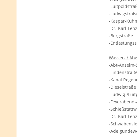
-Luitpoldstr
-Ludwigstra
-Kaspar-Kuh
-Dr.-Karl-Le
-Bergstraße
-Entlastungs
Wasser- / Ab
-Abt-Anselm
-Lindenstra
-Kanal Rege
-Dieselstraß
-Ludwig-/Lui
-Feyerabend
-Schießstatt
-Dr.-Karl-Le
-Schwabensi
-Adelgunde