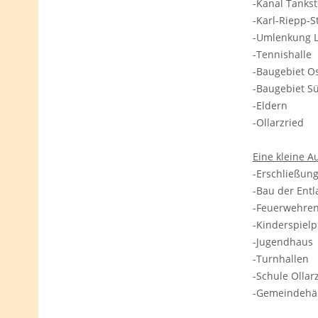
-Kanal Tanks
-Karl-Riepp-
-Umlenkung L
-Tennishalle
-Baugebiet 
-Baugebiet 
-Eldern
-Ollarzried
Eine kleine A
-Erschließun
-Bau der Ent
-Feuerwehr
-Kinderspiel
-Jugendhau
-Turnhallen
-Schule Olla
-Gemeindeh