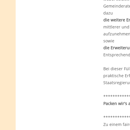
Gemeinderat
dazu
die weitere 
mittlerer und
aufzunehme
sowie
die Erweiter
Entsprechend
Bei dieser Fü
praktische E
Staatsregieru
***********
Packen wir's 
**********
Zu einem fai