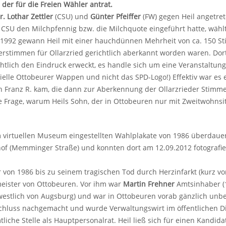
 der für die Freien Wähler antrat.
. Lothar Zettler
(CSU) und
Günter Pfeiffer
(FW) gegen Heil angetret
CSU den Milchpfennig bzw. die Milchquote eingeführt hatte, wähl
 1992 gewann Heil mit einer hauchdünnen Mehrheit von ca. 150 St
rstimmen für Ollarzried gerichtlich aberkannt worden waren. Dor
chtlich den Eindruck erweckt, es handle sich um eine Veranstaltu
izielle Ottobeurer Wappen und nicht das SPD-Logo!) Effektiv war es
 Franz R. kam, die dann zur Aberkennung der Ollarzrieder Stimme
ie Frage, warum Heils Sohn, der in Ottobeuren nur mit Zweitwohn
 virtuellen Museum eingestellten Wahlplakate von 1986 überdauer
of (Memminger Straße) und konnten dort am 12.09.2012 fotografie
 von 1986 bis zu seinem tragischen Tod durch Herzinfarkt (kurz v
eister von Ottobeuren. Vor ihm war
Martin Frehner
Amtsinhaber (1
estlich von Augsburg) und war in Ottobeuren vorab gänzlich unb
hluss nachgemacht und wurde Verwaltungswirt im öffentlichen Die
liche Stelle als Hauptpersonalrat. Heil ließ sich für einen Kandid