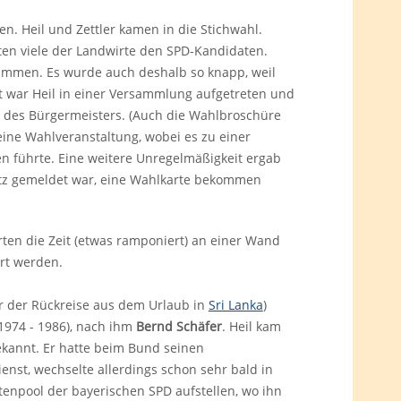
en. Heil und Zettler kamen in die Stichwahl.
ten viele der Landwirte den SPD-Kandidaten.
immen. Es wurde auch deshalb so knapp, weil
t war Heil in einer Versammlung aufgetreten und
ng des Bürgermeisters. (Auch die Wahlbroschüre
 eine Wahlveranstaltung, wobei es zu einer
n führte. Eine weitere Unregelmäßigkeit ergab
sitz gemeldet war, eine Wahlkarte bekommen
ten die Zeit (etwas ramponiert) an einer Wand
rt werden.
or der Rückreise aus dem Urlaub in
Sri Lanka
)
974 - 1986), nach ihm
Bernd Schäfer
. Heil kam
ekannt. Er hatte beim Bund seinen
nst, wechselte allerdings schon sehr bald in
atenpool der bayerischen SPD aufstellen, wo ihn