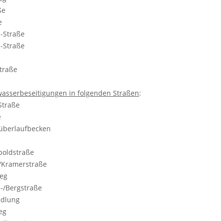
aße
ße
n-Straße
nz-Straße
straße
wasserbeseitigungen in folgenden Straßen
:
-Straße
ße
nüberlaufbecken
e
tpoldstraße
-/Kramerstraße
weg
nz-/Bergstraße
edlung
weg