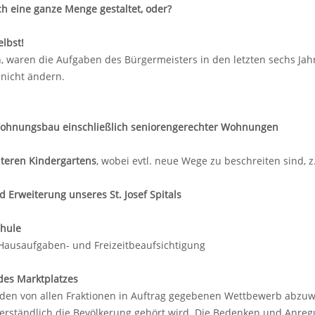
ch eine ganze Menge gestaltet, oder?
elbst!
, waren die Aufgaben des Bürgermeisters in den letzten sechs Jahre
nicht ändern.
Wohnungsbau einschließlich seniorengerechter Wohnungen
iteren Kindergartens
, wobei evtl. neue Wege zu beschreiten sind, 
 Erweiterung unseres St. Josef Spitals
chule
 Hausaufgaben- und Freizeitbeaufsichtigung
des Marktplatzes
h den von allen Fraktionen in Auftrag gegebenen Wettbewerb abzuw
erständlich die Bevölkerung gehört wird. Die Bedenken und Anreg