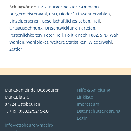
Schlagwörter:
1992
,
Bürgermeister / Ammann
,
Bürgermeisterwahl
,
CSU
,
Diedorf
,
Einwohnerzahlen
,
Einzelpersonen
,
Gesellschaftliches Leben
,
Heil
,
Ortsausdehnung
,
Ortsentwicklung
,
Parteien
,
Persönlichkeiten
,
Peter Heil
,
Politik nach 1802
,
SPD
,
Wahl
,
Wahlen
,
Wahlplakat
,
weitere Statistiken
,
Wiederwahl
,
Zettler
Marktgemeinde Ottobeuren
Hilfe & Anleitung
Marktplatz 6
Linkliste
87724 Ottobeuren
Impressum
T. +49 (0)8332/9219-50
Datenschutzerklärung
Login
info@ottobeuren-macht-