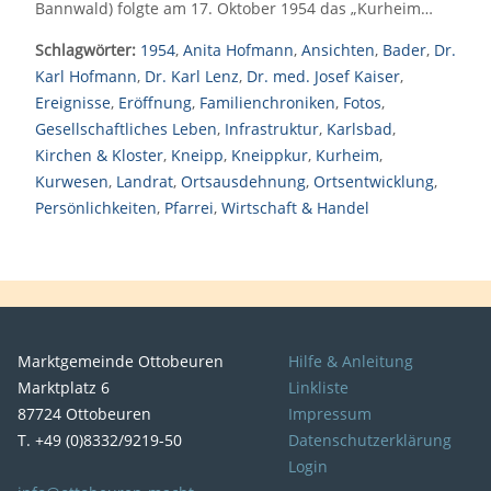
Bannwald) folgte am 17. Oktober 1954 das „Kurheim…
Schlagwörter:
1954
,
Anita Hofmann
,
Ansichten
,
Bader
,
Dr.
Karl Hofmann
,
Dr. Karl Lenz
,
Dr. med. Josef Kaiser
,
Ereignisse
,
Eröffnung
,
Familienchroniken
,
Fotos
,
Gesellschaftliches Leben
,
Infrastruktur
,
Karlsbad
,
Kirchen & Kloster
,
Kneipp
,
Kneippkur
,
Kurheim
,
Kurwesen
,
Landrat
,
Ortsausdehnung
,
Ortsentwicklung
,
Persönlichkeiten
,
Pfarrei
,
Wirtschaft & Handel
Marktgemeinde Ottobeuren
Hilfe & Anleitung
Marktplatz 6
Linkliste
87724 Ottobeuren
Impressum
T. +49 (0)8332/9219-50
Datenschutzerklärung
Login