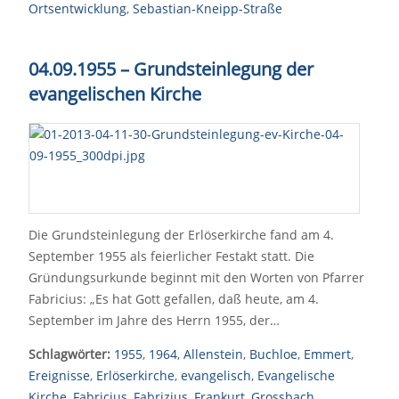
Ortsentwicklung
,
Sebastian-Kneipp-Straße
04.09.1955
–
Grundsteinlegung der
evangelischen Kirche
Die Grundsteinlegung der Erlöserkirche fand am 4.
September 1955 als feierlicher Festakt statt. Die
Gründungsurkunde beginnt mit den Worten von Pfarrer
Fabricius: „Es hat Gott gefallen, daß heute, am 4.
September im Jahre des Herrn 1955, der…
Schlagwörter:
1955
,
1964
,
Allenstein
,
Buchloe
,
Emmert
,
Ereignisse
,
Erlöserkirche
,
evangelisch
,
Evangelische
Kirche
,
Fabricius
,
Fabrizius
,
Frankurt
,
Grossbach
,