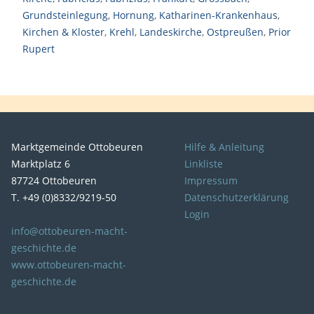
Grundsteinlegung
,
Hornung
,
Katharinen-Krankenhaus
,
Kirchen & Kloster
,
Krehl
,
Landeskirche
,
Ostpreußen
,
Prior
Rupert
Marktgemeinde Ottobeuren
Hilfe & Anleitung
Marktplatz 6
Linkliste
87724 Ottobeuren
Impressum
T. +49 (0)8332/9219-50
Datenschutzerklärung
Login
info@ottobeuren-macht-
geschichte.de
www.ottobeuren-macht-
geschichte.de