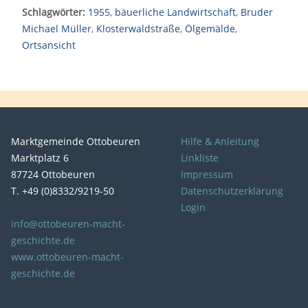
Schlagwörter:
1955
,
bäuerliche Landwirtschaft
,
Bruder
Michael Müller
,
Klosterwaldstraße
,
Ölgemälde
,
Ortsansicht
Marktgemeinde Ottobeuren
Hilfe & Anleitung
Marktplatz 6
Linkliste
87724 Ottobeuren
Impressum
T. +49 (0)8332/9219-50
Datenschutzerklärung
Login
info@ottobeuren-macht-
geschichte.de
www.ottobeuren-macht-
geschichte.de