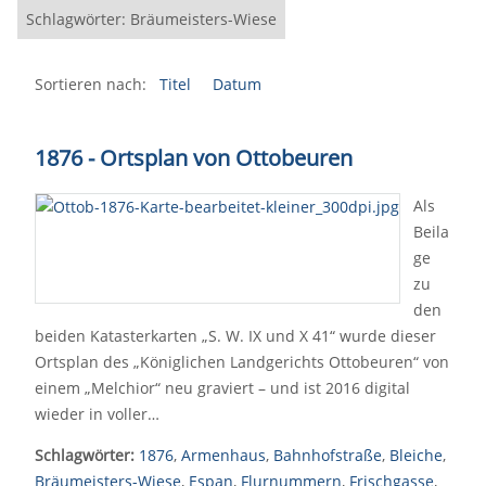
Schlagwörter: Bräumeisters-Wiese
Sortieren nach:
Titel
Datum
1876 - Ortsplan von Ottobeuren
Als
Beila
ge
zu
den
beiden Katasterkarten „S. W. IX und X 41“ wurde dieser
Ortsplan des „Königlichen Landgerichts Ottobeuren“ von
einem „Melchior“ neu graviert – und ist 2016 digital
wieder in voller…
Schlagwörter:
1876
,
Armenhaus
,
Bahnhofstraße
,
Bleiche
,
Bräumeisters-Wiese
,
Espan
,
Flurnummern
,
Frischgasse
,