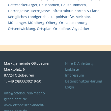
Gottesacker-Erget
,
Hausnamen
,
Hausnummern
,
Herrengasse
,
Herrngasse
,
Infrastruktur
,
Karten & Pläne
,
Königliches Landgericht
,
Luitpoldstraße
,
Melchior
,
Mühlanger
,
Mühlberg
,
Ölberg
,
Ortsausdehnung
,
Ortsentwicklung
,
Ortsplan
,
Ortspläne
,
Vogeläcker
Marktgemeinde Ottobeuren
Hilfe & Anleitung
Marktplatz 6
Linkliste
87724 Ottobeuren
Impressum
T. +49 (0)8332/9219-50
Datenschutzerklärung
Login
info@ottobeuren-macht-
geschichte.de
www.ottobeuren-macht-
geschichte.de