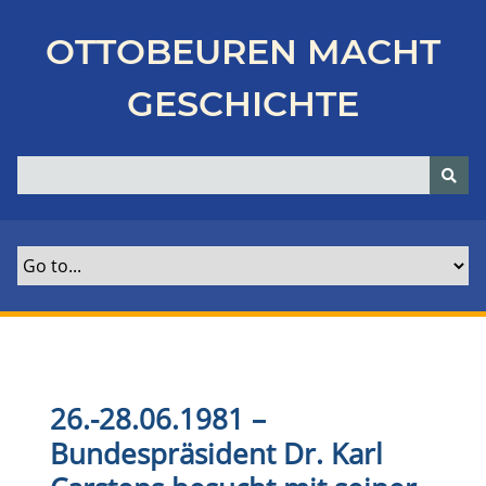
Z
u
OTTOBEUREN MACHT
r
ü
GESCHICHTE
c
k
z
u
r
H
a
u
p
t
s
e
26.-28.06.1981 –
i
Bundespräsident Dr. Karl
t
e