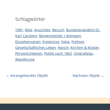
Schlagwörter
1981
,
Äbte
,
Ansichten
,
Besuch
,
Bundespräsident Dr.
Karl Carstens
,
Bürgermeister / Ammann
,
Einzelpersonen
,
Ereignisse
,
Fotos
,
Frehner
,
Gesellschaftliches Leben
,
Haisch
,
Kirchen & Kloster
,
Persönlichkeiten
,
Politik nach 1802
,
Unterallgäu
,
Wanderung
← Vorangehendes Objekt
Nächstes Objekt →