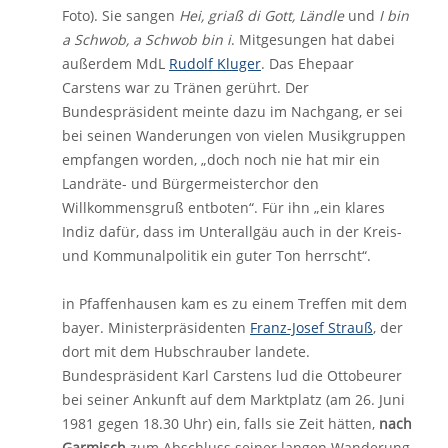
Foto). Sie sangen
Hei, griaß di Gott, Ländle
und
I bin
a Schwob, a Schwob bin i
. Mitgesungen hat dabei
außerdem MdL
Rudolf Kluger
. Das Ehepaar
Carstens war zu Tränen gerührt. Der
Bundespräsident meinte dazu im Nachgang, er sei
bei seinen Wanderungen von vielen Musikgruppen
empfangen worden, „doch noch nie hat mir ein
Landräte- und Bürgermeisterchor den
Willkommensgruß entboten“. Für ihn „ein klares
Indiz dafür, dass im Unterallgäu auch in der Kreis-
und Kommunalpolitik ein guter Ton herrscht“.
in Pfaffenhausen kam es zu einem Treffen mit dem
bayer. Ministerpräsidenten
Franz-Josef Strauß
, der
dort mit dem Hubschrauber landete.
Bundespräsident Karl Carstens lud die Ottobeurer
bei seiner Ankunft auf dem Marktplatz (am 26. Juni
1981 gegen 18.30 Uhr) ein, falls sie Zeit hätten,
nach
Garmisch
zum Abschluss seiner langen Wanderung