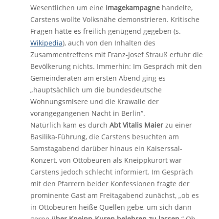
Wesentlichen um eine
Imagekampagne
handelte,
Carstens wollte Volksnähe demonstrieren. Kritische
Fragen hätte es freilich genügend gegeben (s.
Wikipedia
), auch von den Inhalten des
Zusammentreffens mit Franz-Josef Strauß erfuhr die
Bevölkerung nichts. Immerhin: Im Gespräch mit den
Gemeinderäten am ersten Abend ging es
„hauptsächlich um die bundesdeutsche
Wohnungsmisere und die Krawalle der
vorangegangenen Nacht in Berlin“.
Natürlich kam es durch
Abt Vitalis Maier
zu einer
Basilika-Führung, die Carstens besuchten am
Samstagabend darüber hinaus ein Kaiserssal-
Konzert, von Ottobeuren als Kneippkurort war
Carstens jedoch schlecht informiert. Im Gespräch
mit den Pfarrern beider Konfessionen fragte der
prominente Gast am Freitagabend zunächst, „ob es
in Ottobeuren heiße Quellen gebe, um sich dann
gerne
über Kneipp-Kuren belehren zu lassen
.“ Ob