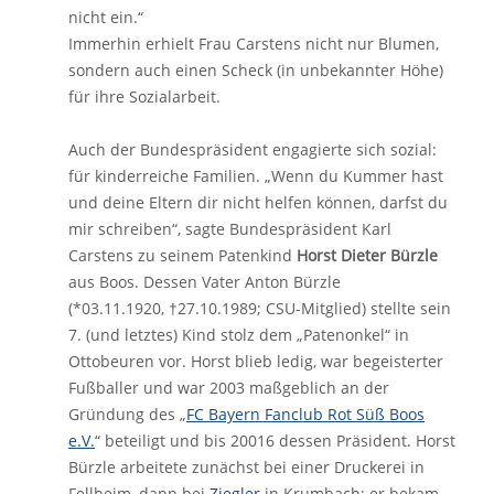
nicht ein.“
Immerhin erhielt Frau Carstens nicht nur Blumen,
sondern auch einen Scheck (in unbekannter Höhe)
für ihre Sozialarbeit.
Auch der Bundespräsident engagierte sich sozial:
für kinderreiche Familien. „Wenn du Kummer hast
und deine Eltern dir nicht helfen können, darfst du
mir schreiben“, sagte Bundespräsident Karl
Carstens zu seinem Patenkind
Horst Dieter Bürzle
aus Boos. Dessen Vater Anton Bürzle
(*03.11.1920, †27.10.1989; CSU-Mitglied) stellte sein
7. (und letztes) Kind stolz dem „Patenonkel“ in
Ottobeuren vor. Horst blieb ledig, war begeisterter
Fußballer und war 2003 maßgeblich an der
Gründung des „
FC Bayern Fanclub Rot Süß Boos
e.V.
“ beteiligt und bis 20016 dessen Präsident. Horst
Bürzle arbeitete zunächst bei einer Druckerei in
Fellheim, dann bei
Ziegler
in Krumbach; er bekam