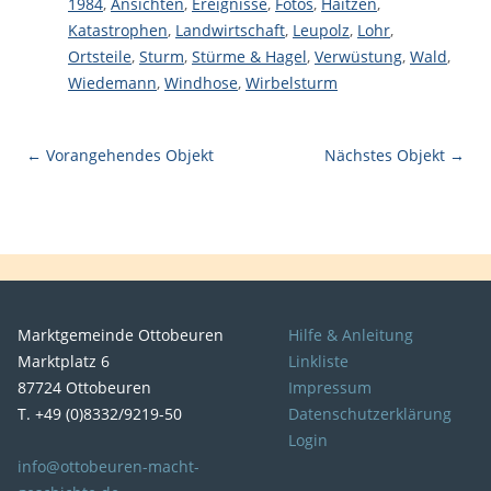
1984
,
Ansichten
,
Ereignisse
,
Fotos
,
Haitzen
,
Katastrophen
,
Landwirtschaft
,
Leupolz
,
Lohr
,
Ortsteile
,
Sturm
,
Stürme & Hagel
,
Verwüstung
,
Wald
,
Wiedemann
,
Windhose
,
Wirbelsturm
← Vorangehendes Objekt
Nächstes Objekt →
Marktgemeinde Ottobeuren
Hilfe & Anleitung
Marktplatz 6
Linkliste
87724 Ottobeuren
Impressum
T. +49 (0)8332/9219-50
Datenschutzerklärung
Login
info@ottobeuren-macht-