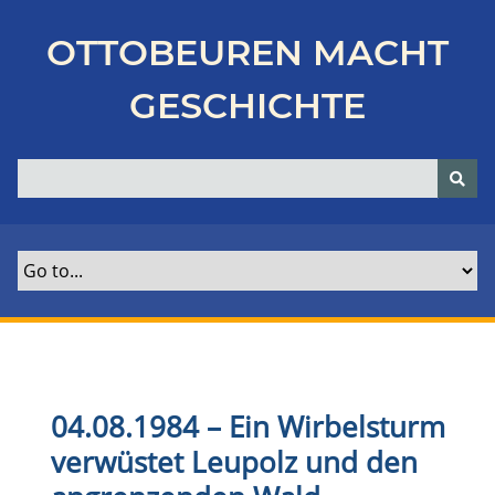
Z
u
OTTOBEUREN MACHT
r
ü
GESCHICHTE
c
k
z
u
r
H
a
u
p
t
s
e
04.08.1984 – Ein Wirbelsturm
i
verwüstet Leupolz und den
t
e