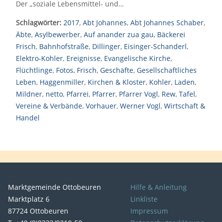
Der „soziale Lebensmittel- und…
Schlagwörter:
2017
,
Abt Johannes
,
Abt Johannes Schaber
,
Äbte
,
Asylbewerber
,
Auf anander zua gau
,
Bäckerei
Frisch
,
Bahnhofstraße
,
Dillinger
,
Eisinger-Schanderl
,
Elektro-Kohler
,
Ereignisse
,
Evangelische Kirche
,
Flüchtlinge
,
Fotos
,
Frisch
,
Geschäfte
,
Gesellschaftliches
Leben
,
Haggenmiller
,
Kirchen & Kloster
,
Kohler
,
Laden
,
Mildner
,
netto
,
Pfarrei
,
Pfarrer
,
Pfarrer Vogl
,
Rew
,
Tafel
,
Vereine & Verbände
,
Vorhauer
,
Werner Vogl
,
Wirtschaft &
Handel
Marktgemeinde Ottobeuren
Hilfe & Anleitung
Marktplatz 6
Linkliste
87724 Ottobeuren
Impressum