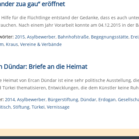
nder zua gau“ eröffnet
 Hilfe für die Flüchtlinge entstand der Gedanke, dass es auch unt
brauchen. Nach einem Jahr Vorarbeit konnte am 04.12.2015 in der 
wörter:
2015
,
Asylbewerber
,
Bahnhofstraße
,
Begegnungsstätte
,
Ere
um
,
Kraus
,
Vereine & Verbände
n Dündar: Briefe an die Heimat
ie Heimat von Ercan Dündar ist eine sehr politische Ausstellung, 
 Türkei thematisieren, Entwicklungen, die dem Künstler keine Ruhe
r:
2014
,
Asylbewerber
,
Bürgerstiftung
,
Dündar
,
Erdogan
,
Gesellsch
itisch
,
Stiftung
,
Türkei
,
Vernissage