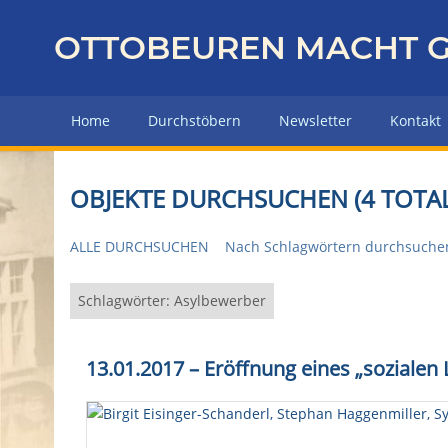
Z
u
OTTOBEUREN MACHT G
r
ü
c
Home
Durchstöbern
Newsletter
Kontakt
k
z
u
OBJEKTE DURCHSUCHEN (4 TOTAL
r
H
ALLE DURCHSUCHEN
Nach Schlagwörtern durchsuche
a
u
p
Schlagwörter: Asylbewerber
t
s
13.01.2017 – Eröffnung eines „soziale
e
i
t
e