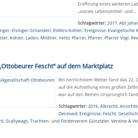
Eröffnung eines weiteren Lad
„soziale Lebensmittel- und…
Schlagwörter:
2017
,
Abt Joha
inger
,
Eisinger-Schanderl
,
Elektro-Kohler
,
Ereignisse
,
Evangelische 
ster
,
Kohler
,
Laden
,
Mildner
,
netto
,
Pfarrei
,
Pfarrer
,
Pfarrer Vogl
,
Re
 „Ottobeurer Fescht“ auf dem Marktplatz
Bei herrlichstem Wetter fand das 22. 
auf die Aufstellung eines großen Zelte
war auf den Beinen.Ursprünglich fan
Schlagwörter:
2016
,
Albrecht
,
Ansicht
Deceived
,
Ereignisse
,
Fescht
,
Gesellsch
ht
,
Scallywags
,
Trachten- und Förderverein Günztaler
,
Vereine & V