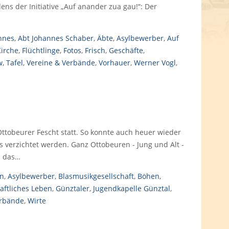
ens der Initiative „Auf anander zua gau!“: Der
nnes
,
Abt Johannes Schaber
,
Äbte
,
Asylbewerber
,
Auf
Kirche
,
Flüchtlinge
,
Fotos
,
Frisch
,
Geschäfte
,
w
,
Tafel
,
Vereine & Verbände
,
Vorhauer
,
Werner Vogl
,
Ottobeurer Fescht statt. So konnte auch heuer wieder
s verzichtet werden. Ganz Ottobeuren - Jung und Alt -
d das…
en
,
Asylbewerber
,
Blasmusikgesellschaft
,
Böhen
,
aftliches Leben
,
Günztaler
,
Jugendkapelle Günztal
,
erbände
,
Wirte