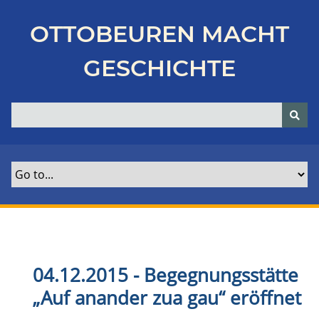
Z
u
OTTOBEUREN MACHT
r
ü
GESCHICHTE
c
k
z
u
r
H
a
u
p
t
s
e
04.12.2015 - Begegnungsstätte
i
„Auf anander zua gau“ eröffnet
t
e