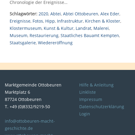
Chronologie der Ereignisse…
Schlagwörter:
2020
,
Abtei
,
Abtei Ottobeuren
,
Alex Eder
,
Ereignisse
,
Fotos
,
Hipp
,
Infrastruktur
,
Kirchen & Kloster
,
Klostermuseum
,
Kunst & Kultur
,
Landrat
,
Malerei
,
Museum
,
Restaurierung
,
Staatliches Bauamt Kempten
,
Staatsgalerie
,
Wiedereröffnung
Marktgemeinde Ottobeuren
Hilfe & Anleitung
Marktplatz 6
Linkliste
87724 Ottobeuren
Impressum
T. +49 (0)8332/9219-50
Datenschutzerklärung
Login
info@ottobeuren-macht-
geschichte.de