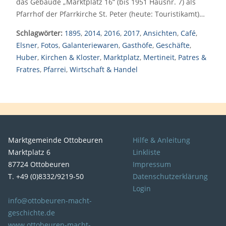
das Gebäude „Marktplatz 16“ (bis 1951 Hausnr. 7) als
Pfarrhof der Pfarrkirche St. Peter (heute: Touristikamt)…
Schlagwörter:
1895
,
2014
,
2016
,
2017
,
Ansichten
,
Café
,
Elsner
,
Fotos
,
Galanteriewaren
,
Gasthöfe
,
Geschäfte
,
Huber
,
Kirchen & Kloster
,
Marktplatz
,
Mertineit
,
Patres &
Fratres
,
Pfarrei
,
Wirtschaft & Handel
Marktgemeinde Ottobeuren
Hilfe & Anleitung
Marktplatz 6
Linkliste
87724 Ottobeuren
Impressum
T. +49 (0)8332/9219-50
Datenschutzerklärung
Login
info@ottobeuren-macht-
geschichte.de
www.ottobeuren-macht-