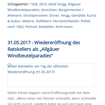
Schlagwörter:
1928
,
2019
,
Adolf Fergg
,
Allgäuer
Windbeutelparadies
,
Ansichten
,
Bürgermeister /
Ammann
,
Einzelpersonen
,
Elsner
,
Fergg
,
Gemälde
,
Kunst
& Kultur
,
Malerei
,
Ostfildern
,
Persönlichkeiten
,
Politik
nach 1802
,
Portrait
,
Ratskeller
,
Ruhrmann
31.05.2017 - Wiedereröffnung des
Ratskellers als „Allgäuer
Windbeutelparadies“
Dieter Elsner begann seine Eröffnungsrede mit dem
Satz: „Wenn einer mit Steinen schmeißt, dann schmeiße
sie nicht zurück, sondern hebe sie auf und baue eine